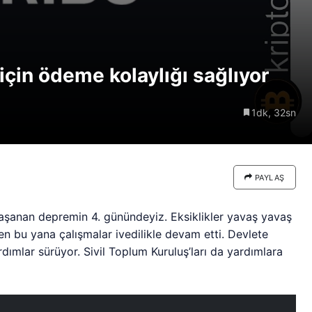
re göre
Riski: Uzun Vadeli HYPER
neden
Boğaları 31,1 Milyon Dolarlık
Birikim Yapıyor
için ödeme kolaylığı sağlıyor
1dk, 32sn
PAYLAŞ
şanan depremin 4. günündeyiz. Eksiklikler yavaş yavaş
n bu yana çalışmalar ivedilikle devam etti. Devlete
dımlar sürüyor. Sivil Toplum Kuruluş’ları da yardımlara