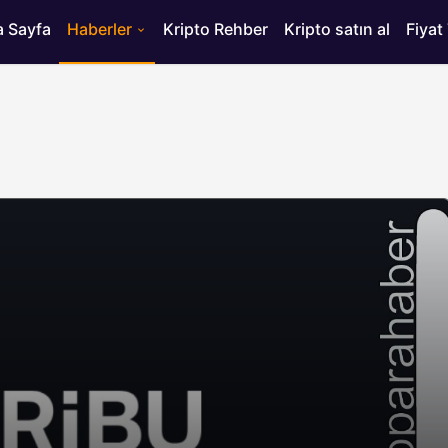
 Sayfa
Haberler
Kripto Rehber
Kripto satın al
Fiyat
HABERLER
ısı
Bitcoin’de 75 Bin Dolar