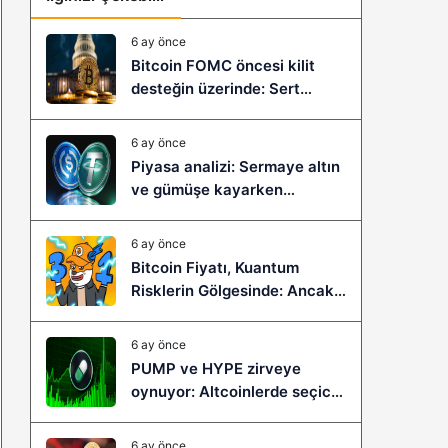
6 ay önce
Bitcoin FOMC öncesi kilit
desteğin üzerinde: Sert
çöküş mü, yeni bir sıçrama mı
geliyor?
6 ay önce
Piyasa analizi: Sermaye altın
ve gümüşe kayarken
stablecoinler zayıflıyor
6 ay önce
Bitcoin Fiyatı, Kuantum
Risklerin Gölgesinde: Ancak
Bitcoin Hyper, Büyük Bir
Sıçramaya Yaşayabilir!
6 ay önce
PUMP ve HYPE zirveye
oynuyor: Altcoinlerde seçici
ralli başladı mı?
6 ay önce