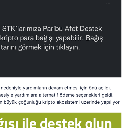
 nedeniyle yardımların devam etmesi için önü açıldı.
mesiyle yardımlara alternatif ödeme seçenekleri geldi.
 büyük çoğunluğu kripto ekosistemi üzerinde yapılıyor.