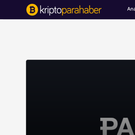
Ana
BITCOIN HABERLERI
Bitcoin’de ayı bask