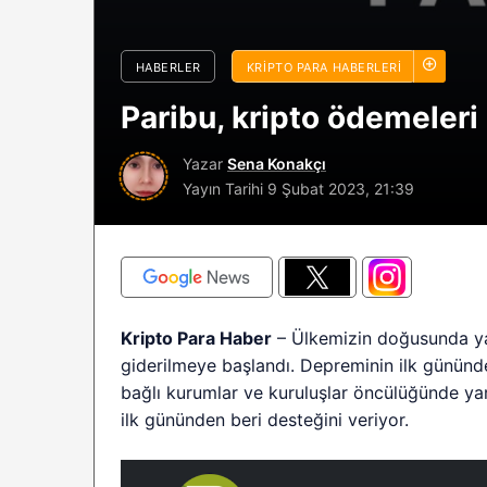
sürüyor: Analistle
2026 BTC çöküşü 
HABERLER
KRIPTO PARA HABERLERI
sınırlı kalabilir?
Paribu, kripto ödemeleri 
Yazar
Sena Konakçı
Yayın Tarihi
9 Şubat 2023, 21:39
Kripto Para Haber
– Ülkemizin doğusunda ya
giderilmeye başlandı. Depreminin ilk gününde
bağlı kurumlar ve kuruluşlar öncülüğünde yar
ilk gününden beri desteğini veriyor.