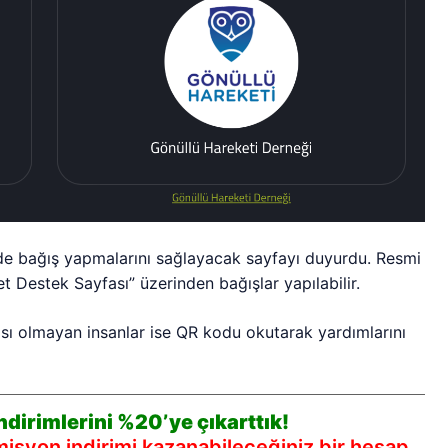
alde bağış yapmalarını sağlayacak sayfayı duyurdu. Resmi
t Destek Sayfası” üzerinden bağışlar yapılabilir.
cısı olmayan insanlar ise QR kodu okutarak yardımlarını
dirimlerini %20’ye çıkarttık!
syon indirimi kazanabileceğiniz bir hesap