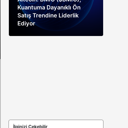
Kuantuma Dayanıklı Ön
boğ
Satış Trendine Liderlik
siny
Ediyor
açık
İlginizi Çekebilir