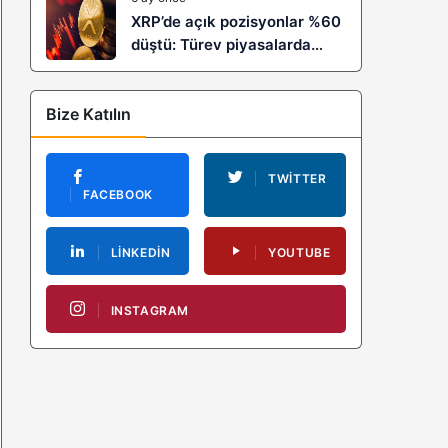
XRP’de açık pozisyonlar %60
düştü: Türev piyasalarda
kaldıraç temizliği yeni bir
trendin habercisi mi?
Bize Katılın
TWITTER
FACEBOOK
LINKEDIN
YOUTUBE
INSTAGRAM