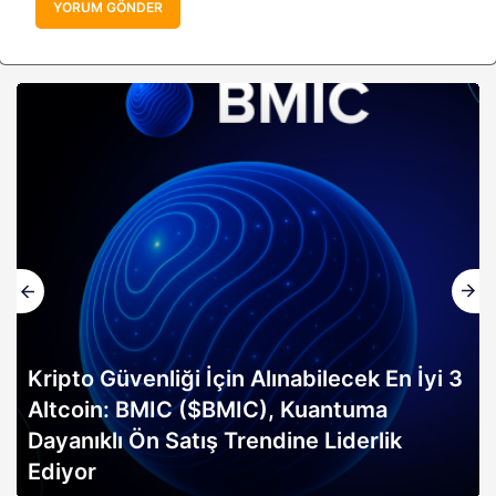
YORUM GÖNDER
Altın rallisi, 2026 Bitcoin boğa koşusunun
erken sinyali mi? Bitwise analisti
açıklıyor…