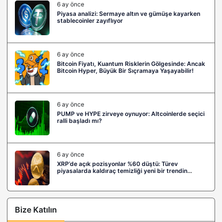
6 ay önce
Piyasa analizi: Sermaye altın ve gümüşe kayarken
stablecoinler zayıflıyor
6 ay önce
Bitcoin Fiyatı, Kuantum Risklerin Gölgesinde: Ancak
Bitcoin Hyper, Büyük Bir Sıçramaya Yaşayabilir!
6 ay önce
PUMP ve HYPE zirveye oynuyor: Altcoinlerde seçici
ralli başladı mı?
6 ay önce
XRP’de açık pozisyonlar %60 düştü: Türev
piyasalarda kaldıraç temizliği yeni bir trendin
habercisi mi?
Bize Katılın