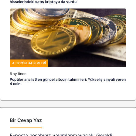
hisselerindeki satış kriptoyu da vurdu
ALTCOIN HABERLERI
6 ay önce
Popüler analistten güncel altcoin tahminleri: Yükseliş sinyali veren
4 coin
Bir Cevap Yaz
E-posta hesabınız yayımlanmayacak.
Gerekli