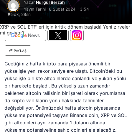
Yazar
Nurgül Berzah
Yayın Tarihi
18 Şubat 2024, 13:54
5dk, 28sn
XRP ve SOL ETF'leri için kritik dönem başladı! Yeni zirveler
mi geliyor?
PAYLAŞ
Geçtiğimiz hafta kripto para piyasası önemli bir
yükselişle yeni rekor seviyelere ulaştı. Bitcoin’deki bu
yükselişle birlikte altcoinlerde canlandı ve yukarı yönlü
bir harekete başladı. Bu yükseliş uzun zamandır
beklenen altcoin rallisinin bir işareti olarak yorumlansa
da kripto varlıkların yönü hakkında tahminler
değişebiliyor. Önümüzdeki hafta altcoin piyasasında
yükselme potansiyeli taşıyan Binance coin, XRP ve SOL
gibi altcoinleri aynı zamanda 1 doların altında
yükselme potansiyeline sahip coinleri ele alacağız.