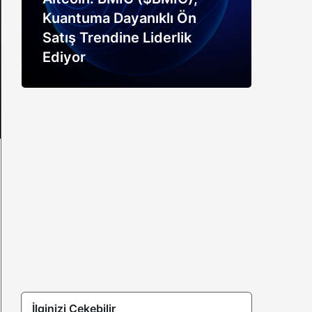
Kuantuma Dayanıklı Ön
boğ
Satış Trendine Liderlik
siny
Ediyor
açık
İlginizi Çekebilir