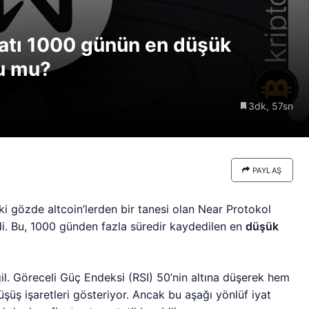
re göre
Riski: Uzun Vadeli HYPER
neden
Boğaları 31,1 Milyon Dolarlık
yatı 1000 günün en düşük
Birikim Yapıyor
du mu?
3dk, 57sn
PAYLAŞ
i gözde altcoin’lerden bir tanesi olan Near Protokol
di. Bu, 1000 günden fazla süredir kaydedilen en
düşük
ğil. Göreceli Güç Endeksi (RSI) 50’nin altına düşerek hem
şüş işaretleri gösteriyor. Ancak bu aşağı yönlüf iyat