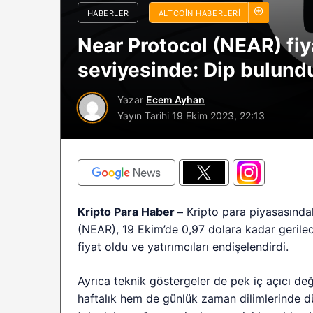
HABERLER
ALTCOIN HABERLERI
sürüyor: Analistle
2026 BTC çöküşü 
Near Protocol (NEAR) fi
sınırlı kalabilir?
seviyesinde: Dip bulun
Yazar
Ecem Ayhan
Yayın Tarihi
19 Ekim 2023, 22:13
Kripto Para Haber –
Kripto para piyasasındak
(NEAR), 19 Ekim’de 0,97 dolara kadar gerile
fiyat oldu ve yatırımcıları endişelendirdi.
Ayrıca teknik göstergeler de pek iç açıcı de
haftalık hem de günlük zaman dilimlerinde dü