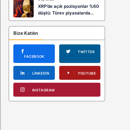
XRP’de açık pozisyonlar %60
düştü: Türev piyasalarda
kaldıraç temizliği yeni bir
trendin habercisi mi?
Bize Katılın
TWITTER
FACEBOOK
LINKEDIN
YOUTUBE
INSTAGRAM