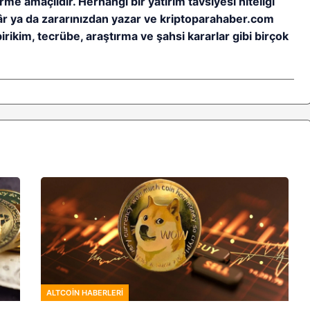
rme amaçlıdır. Herhangi bir yatırım tavsiyesi niteliği
kâr ya da zararınızdan yazar ve kriptoparahaber.com
birikim, tecrübe, araştırma ve şahsi kararlar gibi birçok
ALTCOIN HABERLERI