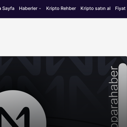
 Sayfa
Haberler
Kripto Rehber
Kripto satın al
Fiyat
HABERLER
ısı
Bitcoin’de 75 Bin Dolar