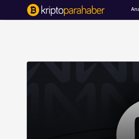
Ana
BITCOIN HABERLERI
Bitcoin’de ayı bask