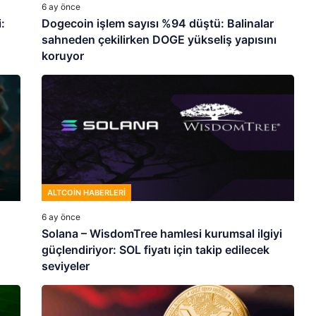
6 ay önce
:
Dogecoin işlem sayısı %94 düştü: Balinalar
sahneden çekilirken DOGE yükseliş yapısını
koruyor
ALTCOIN HABERLERI
6 ay önce
Solana – WisdomTree hamlesi kurumsal ilgiyi
güçlendiriyor: SOL fiyatı için takip edilecek
seviyeler