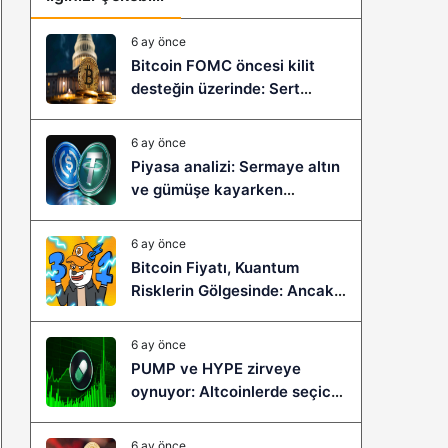
6 ay önce
Bitcoin FOMC öncesi kilit
desteğin üzerinde: Sert
çöküş mü, yeni bir sıçrama mı
geliyor?
6 ay önce
Piyasa analizi: Sermaye altın
ve gümüşe kayarken
stablecoinler zayıflıyor
6 ay önce
Bitcoin Fiyatı, Kuantum
Risklerin Gölgesinde: Ancak
Bitcoin Hyper, Büyük Bir
Sıçramaya Yaşayabilir!
6 ay önce
PUMP ve HYPE zirveye
oynuyor: Altcoinlerde seçici
ralli başladı mı?
6 ay önce