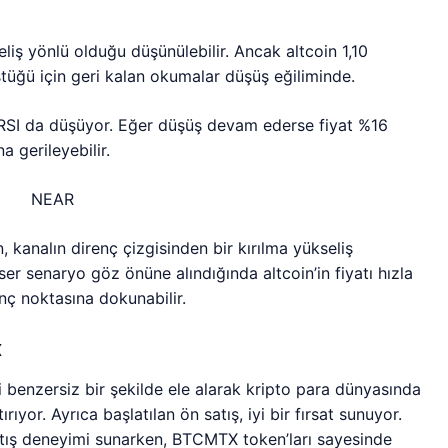
eliş yönlü olduğu düşünülebilir. Ancak altcoin 1,10
tüğü için geri kalan okumalar düşüş eğiliminde.
k RSI da düşüyor. Eğer düşüş devam ederse fiyat %16
 gerileyebilir.
kanalın direnç çizgisinden bir kırılma yükseliş
ser senaryo göz önüne alındığında altcoin’in fiyatı hızla
nç noktasına dokunabilir.
x
i benzersiz bir şekilde ele alarak kripto para dünyasında
rıyor. Ayrıca başlatılan ön satış, iyi bir fırsat sunuyor.
atış deneyimi sunarken, BTCMTX token’ları sayesinde