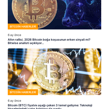
BITCOIN HABERLERI
6 ay önce
Altın rallisi, 2026 Bitcoin boğa koşusunun erken sinyali mi?
Bitwise analisti açıklıyor…
BITCOIN HABERLERI
6 ay önce
Bitcoin (BTC) fiyatını aşağı çeken 3 temel gelişme: Teknoloji
hisselerindeki satış kriptoyu da vurdu