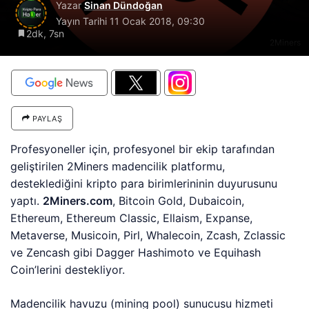
Yazar
Sinan Dündoğan
Yayın Tarihi
11 Ocak 2018, 09:30
2dk, 7sn
2Miners
PAYLAŞ
Profesyoneller için, profesyonel bir ekip tarafından
geliştirilen 2Miners madencilik platformu,
desteklediğini kripto para birimlerininin duyurusunu
yaptı.
2Miners.com
, Bitcoin Gold, Dubaicoin,
Ethereum, Ethereum Classic, Ellaism, Expanse,
Metaverse, Musicoin, Pirl, Whalecoin, Zcash, Zclassic
ve Zencash gibi Dagger Hashimoto ve Equihash
Coin’lerini destekliyor.
Madencilik havuzu (mining pool) sunucusu hizmeti