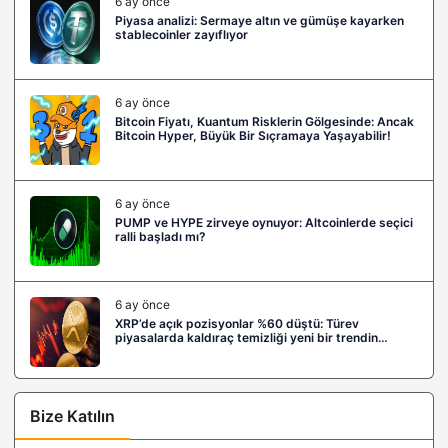
6 ay önce
Piyasa analizi: Sermaye altın ve gümüşe kayarken
stablecoinler zayıflıyor
6 ay önce
Bitcoin Fiyatı, Kuantum Risklerin Gölgesinde: Ancak
Bitcoin Hyper, Büyük Bir Sıçramaya Yaşayabilir!
6 ay önce
PUMP ve HYPE zirveye oynuyor: Altcoinlerde seçici
ralli başladı mı?
6 ay önce
XRP’de açık pozisyonlar %60 düştü: Türev
piyasalarda kaldıraç temizliği yeni bir trendin
habercisi mi?
Bize Katılın