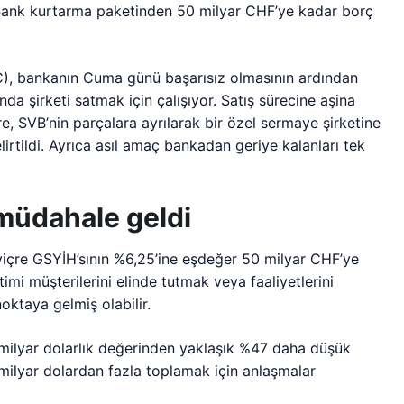
Bank kurtarma paketinden 50 milyar CHF’ye kadar borç
C), bankanın Cuma günü başarısız olmasının ardından
nda şirketi satmak için çalışıyor. Satış sürecine aşina
re, SVB’nin parçalara ayrılarak bir özel sermaye şirketine
irtildi. Ayrıca asıl amaç bankadan geriye kalanları tek
müdahale geldi
sviçre GSYİH’sının %6,25’ine eşdeğer 50 milyar CHF’ye
imi müşterilerini elinde tutmak veya faaliyetlerini
oktaya gelmiş olabilir.
 milyar dolarlık değerinden yaklaşık %47 daha düşük
 milyar dolardan fazla toplamak için anlaşmalar