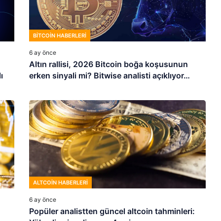
BITCOIN HABERLERI
6 ay önce
Altın rallisi, 2026 Bitcoin boğa koşusunun
ı
erken sinyali mi? Bitwise analisti açıklıyor…
ALTCOIN HABERLERI
6 ay önce
Popüler analistten güncel altcoin tahminleri: