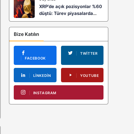
XRP’de açık pozisyonlar %60
düştü: Türev piyasalarda
kaldıraç temizliği yeni bir
trendin habercisi mi?
Bize Katılın
TWITTER
FACEBOOK
LINKEDIN
YOUTUBE
INSTAGRAM