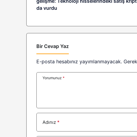
gelişme: Teknoloji hisselerindeki satış krip
da vurdu
Bir Cevap Yaz
E-posta hesabınız yayımlanmayacak.
Gerek
Yorumunuz
*
Adınız
*