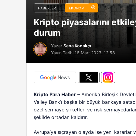
sürüyor: Analistle
HABERLER
EKONOMI
2026 BTC çöküşü 
Kripto piyasalarını etkil
sınırlı kalabilir?
durum
Yazar
Sena Konakçı
Yayın Tarihi
16 Mart 2023, 12:58
Kripto Para Haber
– Amerika Birleşik Devletle
Valley Bank’ı başka bir büyük bankaya satac
özel sermaye şirketleri ve risk sermayedarları t
şekilde ortadan kaldırır.
Avrupa’ya sıçrayan olayda ise yeni kararlar v