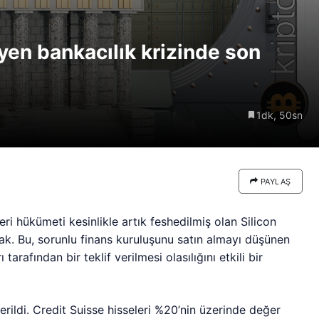
re göre
Riski: Uzun Vadeli HYPER
neden
Boğaları 31,1 Milyon Dolarlık
eyen bankacılık krizinde son
Birikim Yapıyor
1dk, 50sn
PAYLAŞ
ri hükümeti kesinlikle artık feshedilmiş olan Silicon
ak. Bu, sorunlu finans kuruluşunu satın almayı düşünen
arafından bir teklif verilmesi olasılığını etkili bir
erildi. Credit Suisse hisseleri %20’nin üzerinde değer