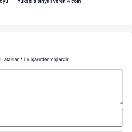
toyu
Yükseliş sinyali veren 4 coin
li alanlar
*
ile işaretlenmişlerdir