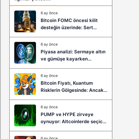
6 ay önce
Bitcoin FOMC öncesi kilit
desteğin üzerinde: Sert
çöküş mü, yeni bir sıçrama mı
geliyor?
6 ay önce
Piyasa analizi: Sermaye altın
ve gümüşe kayarken
stablecoinler zayıflıyor
6 ay önce
Bitcoin Fiyatı, Kuantum
Risklerin Gölgesinde: Ancak
Bitcoin Hyper, Büyük Bir
Sıçramaya Yaşayabilir!
6 ay önce
PUMP ve HYPE zirveye
oynuyor: Altcoinlerde seçici
ralli başladı mı?
6 ay önce