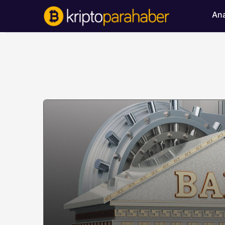
Ana
BITCOIN HABERLERI
Bitcoin’de ayı bask