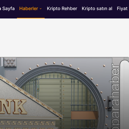
 Sayfa
Haberler
Kripto Rehber
Kripto satın al
Fiyat
HABERLER
ısı
Bitcoin’de 75 Bin Dolar