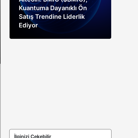
Kuantuma Dayanıklı Ön
boğ
Satış Trendine Liderlik
siny
Ediyor
açık
İlginizi Çekebilir