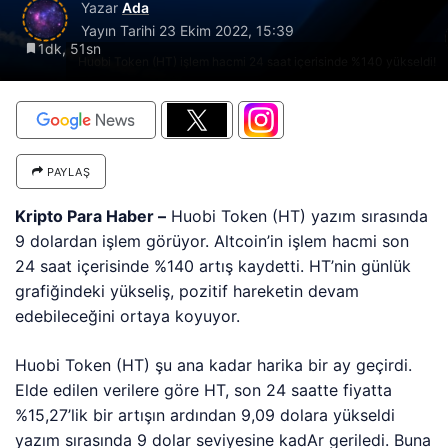
Yazar
Ada
Yayın Tarihi
23 Ekim 2022, 15:39
1dk, 51sn
Huobi Token (HT) işlem hacmi 24 saat içerisinde %140 yükseldi!
PAYLAŞ
Kripto Para Haber –
Huobi Token (HT) yazım sırasında
9 dolardan işlem görüyor. Altcoin’in işlem hacmi son
24 saat içerisinde %140 artış kaydetti. HT’nin günlük
grafiğindeki yükseliş, pozitif hareketin devam
edebileceğini ortaya koyuyor.
Huobi Token (HT) şu ana kadar harika bir ay geçirdi.
Elde edilen verilere göre HT, son 24 saatte fiyatta
%15,27’lik bir artışın ardından 9,09 dolara yükseldi
yazım sırasında 9 dolar seviyesine kadAr geriledi. Buna