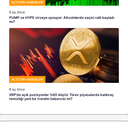
ALTCOIN HABERLERI
6 ay önce
PUMP ve HYPE zirveye oynuyor: Altcoinlerde seçici ralli başladı
mı?
ALTCOIN HABERLERI
6 ay önce
XRP’de açık pozisyonlar %60 düştü: Türev piyasalarda kaldıraç
temizliği yeni bir trendin habercisi mi?