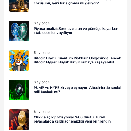
çöküş mü, yeni bir sıçrama mı geliyor?
6 ay önce
Piyasa analizi: Sermaye altın ve gümüşe kayarken
stablecoinler zayıflıyor
6 ay önce
Bitcoin Fiyatı, Kuantum Risklerin Gölgesinde: Ancak
Bitcoin Hyper, Büyük Bir Sıçramaya Yaşayabilir!
6 ay önce
PUMP ve HYPE zirveye oynuyor: Altcoinlerde seçici
ralli başladı mı?
6 ay önce
XRP’de açık pozisyonlar %60 düştü: Türev
piyasalarda kaldıraç temizliği yeni bir trendin
habercisi mi?