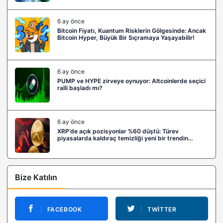
6 ay önce
Bitcoin Fiyatı, Kuantum Risklerin Gölgesinde: Ancak
Bitcoin Hyper, Büyük Bir Sıçramaya Yaşayabilir!
6 ay önce
PUMP ve HYPE zirveye oynuyor: Altcoinlerde seçici
ralli başladı mı?
6 ay önce
XRP’de açık pozisyonlar %60 düştü: Türev
piyasalarda kaldıraç temizliği yeni bir trendin
habercisi mi?
Bize Katılın
FACEBOOK
TWITTER