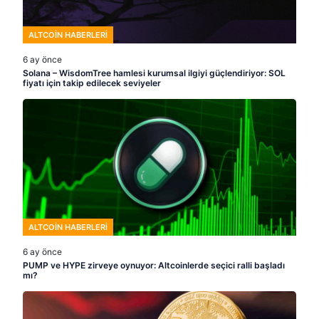
ALTCOIN HABERLERI
6 ay önce
Solana – WisdomTree hamlesi kurumsal ilgiyi güçlendiriyor: SOL
fiyatı için takip edilecek seviyeler
ALTCOIN HABERLERI
6 ay önce
PUMP ve HYPE zirveye oynuyor: Altcoinlerde seçici ralli başladı
mı?