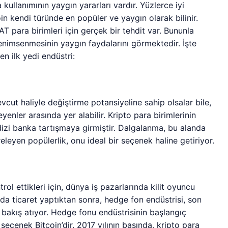
kullanımının yaygın yararları vardır. Yüzlerce iyi
n kendi türünde en popüler ve yaygın olarak bilinir.
 para birimleri için gerçek bir tehdit var. Bununla
benimsenmesinin yaygın faydalarını görmektedir. İşte
n ilk yedi endüstri:
vcut haliyle değiştirme potansiyeline sahip olsalar bile,
yenler arasında yer alabilir. Kripto para birimlerinin
dizi banka tartışmaya girmiştir. Dalgalanma, bu alanda
releyen popülerlik, onu ideal bir seçenek haline getiriyor.
ol ettikleri için, dünya iş pazarlarında kilit oyuncu
a ticaret yaptıktan sonra, hedge fon endüstrisi, son
r bakış atıyor. Hedge fonu endüstrisinin başlangıç
 seçenek Bitcoin’dir. 2017 yılının başında, kripto para