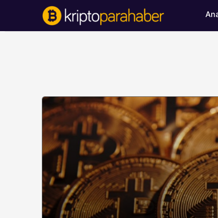
Ana
BITCOIN HABERLERI
Bitcoin’de ayı bask