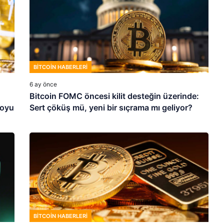
BITCOIN HABERLERI
6 ay önce
Bitcoin FOMC öncesi kilit desteğin üzerinde:
toyu
Sert çöküş mü, yeni bir sıçrama mı geliyor?
BITCOIN HABERLERI