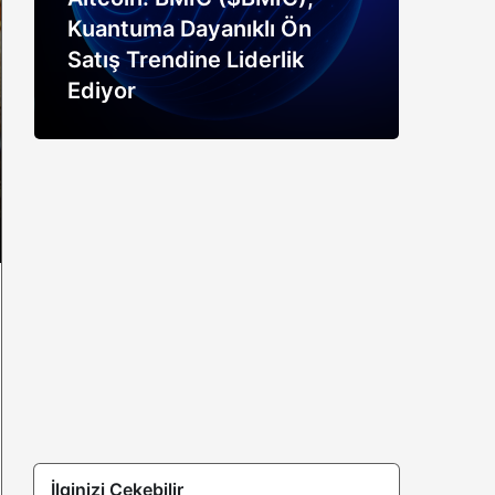
Kuantuma Dayanıklı Ön
boğ
Satış Trendine Liderlik
siny
Ediyor
açık
İlginizi Çekebilir