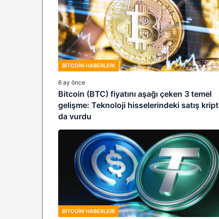
BITCOIN HABERLERI
6 ay önce
Bitcoin (BTC) fiyatını aşağı çeken 3 temel
gelişme: Teknoloji hisselerindeki satış krip
da vurdu
BITCOIN HABERLERI