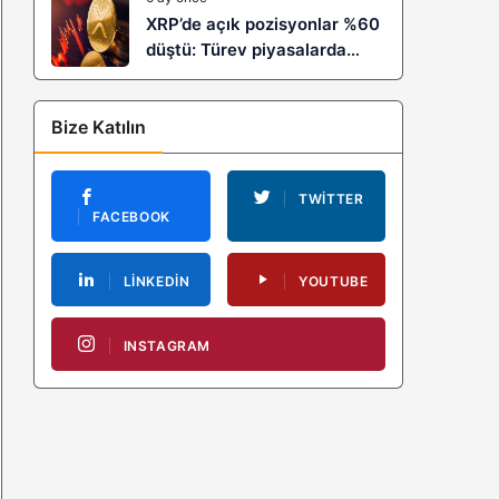
XRP’de açık pozisyonlar %60
düştü: Türev piyasalarda
kaldıraç temizliği yeni bir
trendin habercisi mi?
Bize Katılın
TWITTER
FACEBOOK
LINKEDIN
YOUTUBE
INSTAGRAM