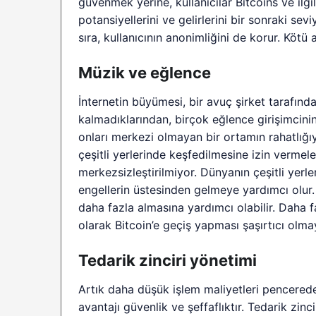
güvenmek yerine, kullanıcılar Bitcoins ve ilgi
potansiyellerini ve gelirlerini bir sonraki sevi
sıra, kullanıcının anonimliğini de korur. Kötü 
Müzik ve eğlence
İnternetin büyümesi, bir avuç şirket tarafın
kalmadıklarından, birçok eğlence girişimcinin
onları merkezi olmayan bir ortamın rahatlığıy
çeşitli yerlerinde keşfedilmesine izin vermele
merkezsizleştirilmiyor. Dünyanın çeşitli yerler
engellerin üstesinden gelmeye yardımcı olur. 
daha fazla almasına yardımcı olabilir. Daha 
olarak Bitcoin’e geçiş yapması şaşırtıcı olma
Tedarik zinciri yönetimi
Artık daha düşük işlem maliyetleri pencereden
avantajı güvenlik ve şeffaflıktır. Tedarik zin