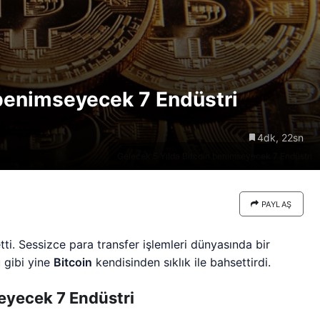
re göre
Riski: Uzun Vadeli HYPER
neden
Boğaları 31,1 Milyon Dolarlık
Birikim Yapıyor
 benimseyecek 7 Endüstri
4dk, 22sn
Gelecek 5 Yılda Bitcoin benimseyecek 7 Endüstri
PAYLAŞ
i. Sessizce para transfer işlemleri dünyasında bir
u gibi yine
Bitcoin
kendisinden sıklık ile bahsettirdi.
eyecek 7 Endüstri