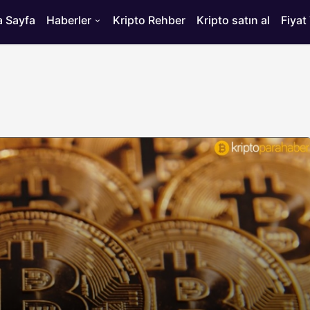
 Sayfa
Haberler
Kripto Rehber
Kripto satın al
Fiyat
HABERLER
ısı
Bitcoin’de 75 Bin Dolar