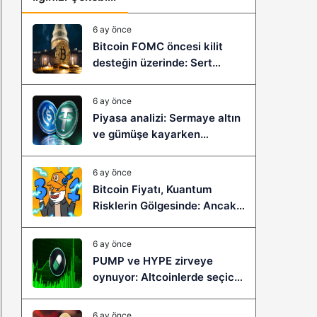
6 ay önce
Bitcoin FOMC öncesi kilit
desteğin üzerinde: Sert
çöküş mü, yeni bir sıçrama mı
geliyor?
6 ay önce
Piyasa analizi: Sermaye altın
ve gümüşe kayarken
stablecoinler zayıflıyor
6 ay önce
Bitcoin Fiyatı, Kuantum
Risklerin Gölgesinde: Ancak
Bitcoin Hyper, Büyük Bir
Sıçramaya Yaşayabilir!
6 ay önce
PUMP ve HYPE zirveye
oynuyor: Altcoinlerde seçici
ralli başladı mı?
6 ay önce