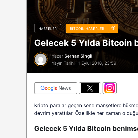
sürüyor: Analistle
2026 BTC çöküşü 
sınırlı kalabilir?
HABERLER
BITCOIN HABERLERI
Gelecek 5 Yılda Bitcoin
Yazar
Serhan Singil
Yayın Tarihi
11 Eylül 2018, 23:59
Kripto paralar geçen sene manşetlere hükmett
devrim yarattılar. Özellikle her zaman olduğ
Gelecek 5 Yılda Bitcoin benims