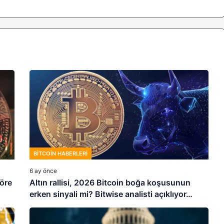
BITCOIN HABERLERI
6 ay önce
göre
Altın rallisi, 2026 Bitcoin boğa koşusunun
erken sinyali mi? Bitwise analisti açıklıyor…