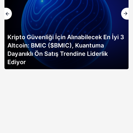
lecek En İyi 3
antuma
Altın rallisi, 2026 Bitcoin bo
Liderlik
erken sinyali mi? Bitwise anali
açıklıyor…