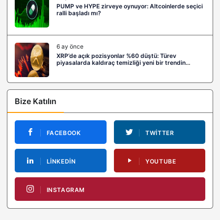
PUMP ve HYPE zirveye oynuyor: Altcoinlerde seçici
ralli başladı mı?
6 ay önce
XRP’de açık pozisyonlar %60 düştü: Türev
piyasalarda kaldıraç temizliği yeni bir trendin
habercisi mi?
Bize Katılın
FACEBOOK
TWITTER
LINKEDIN
YOUTUBE
INSTAGRAM