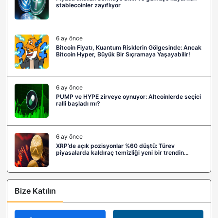
stablecoinler zayıflıyor
6 ay önce
Bitcoin Fiyatı, Kuantum Risklerin Gölgesinde: Ancak
Bitcoin Hyper, Büyük Bir Sıçramaya Yaşayabilir!
6 ay önce
PUMP ve HYPE zirveye oynuyor: Altcoinlerde seçici
ralli başladı mı?
6 ay önce
XRP’de açık pozisyonlar %60 düştü: Türev
piyasalarda kaldıraç temizliği yeni bir trendin
habercisi mi?
Bize Katılın