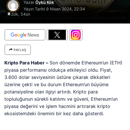
Yazar
Öykü Kök
Yayın Tarihi
9 Nisan 2024, 22:34
2dk, 54sn
Ethereum'daki belirsizlik devam ediyor! Bu seviyenin altında fiyat tehlikede!
PAYLAŞ
Kripto Para Haber –
Son dönemde Ethereum’un (ETH)
piyasa performansı oldukça etkileyici oldu. Fiyat,
3.600 dolar seviyesinin üstüne çıkarak dikkatleri
üzerine çekti ve bu durum Ethereum’un büyüme
potansiyeline olan ilgiyi artırdı. Kripto para
topluluğunun sürekli katılımı ve güveni, Ethereum’un
piyasa değerini ve işlem hacmini artırarak kripto
ekosistemdeki önemini bir kez daha gösterdi.