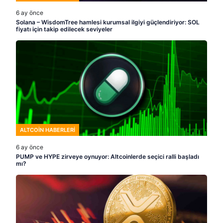
6 ay önce
Solana – WisdomTree hamlesi kurumsal ilgiyi güçlendiriyor: SOL
fiyatı için takip edilecek seviyeler
ALTCOIN HABERLERI
6 ay önce
PUMP ve HYPE zirveye oynuyor: Altcoinlerde seçici ralli başladı
mı?