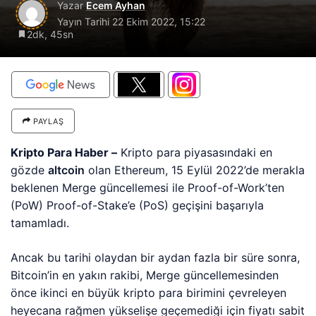
Yazar
Ecem Ayhan
Yayın Tarihi
22 Ekim 2022, 15:22
2dk, 45sn
PAYLAŞ
Kripto Para Haber –
Kripto para piyasasındaki en
gözde
altcoin
olan Ethereum, 15 Eylül 2022’de merakla
beklenen Merge güncellemesi ile Proof-of-Work’ten
(PoW) Proof-of-Stake’e (PoS) geçişini başarıyla
tamamladı.
Ancak bu tarihi olaydan bir aydan fazla bir süre sonra,
Bitcoin’in en yakın rakibi, Merge güncellemesinden
önce ikinci en büyük kripto para birimini çevreleyen
heyecana rağmen yükselişe geçemediği için fiyatı sabit