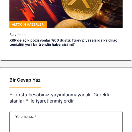
ALTCOIN HABERLERI
6 ay önce
XRP’de açık pozisyonlar %60 düştü: Türev piyasalarda kaldıraç
temizliği yeni bir trendin habercisi mi?
Bir Cevap Yaz
E-posta hesabınız yayımlanmayacak.
Gerekli
alanlar
*
ile işaretlenmişlerdir
Yorumunuz
*