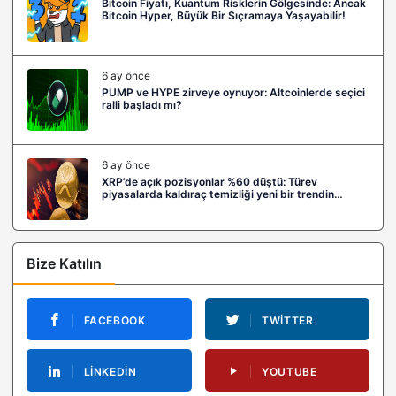
Bitcoin Fiyatı, Kuantum Risklerin Gölgesinde: Ancak
Bitcoin Hyper, Büyük Bir Sıçramaya Yaşayabilir!
6 ay önce
PUMP ve HYPE zirveye oynuyor: Altcoinlerde seçici
ralli başladı mı?
6 ay önce
XRP’de açık pozisyonlar %60 düştü: Türev
piyasalarda kaldıraç temizliği yeni bir trendin
habercisi mi?
Bize Katılın
FACEBOOK
TWITTER
LINKEDIN
YOUTUBE