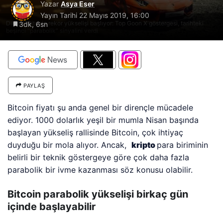
Yazar
Asya Eser
Yayın Tarihi
22 Mayıs 2019, 16:00
Dikkat! Bitcoin rekor yükselişi başlıyor: Top Goon X göstergesi, tarihteki
3dk, 6sn
beşinci “parabolik” sinyalini verdi
PAYLAŞ
Bitcoin fiyatı şu anda genel bir dirençle mücadele
ediyor. 1000 dolarlık yeşil bir mumla Nisan başında
başlayan yükseliş rallisinde Bitcoin, çok ihtiyaç
duyduğu bir mola alıyor. Ancak,
kripto
para biriminin
belirli bir teknik göstergeye göre çok daha fazla
parabolik bir ivme kazanması söz konusu olabilir.
Bitcoin parabolik yükselişi birkaç gün
içinde başlayabilir