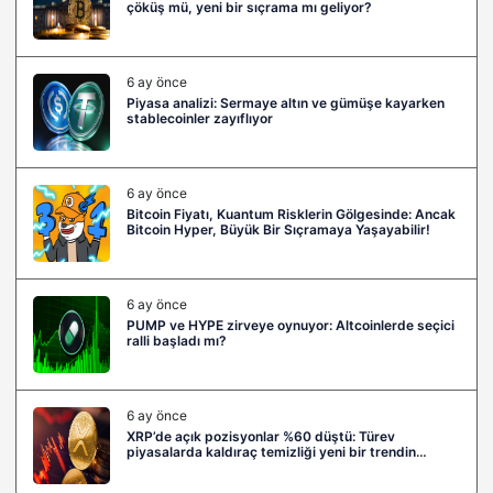
çöküş mü, yeni bir sıçrama mı geliyor?
6 ay önce
Piyasa analizi: Sermaye altın ve gümüşe kayarken
stablecoinler zayıflıyor
6 ay önce
Bitcoin Fiyatı, Kuantum Risklerin Gölgesinde: Ancak
Bitcoin Hyper, Büyük Bir Sıçramaya Yaşayabilir!
6 ay önce
PUMP ve HYPE zirveye oynuyor: Altcoinlerde seçici
ralli başladı mı?
6 ay önce
XRP’de açık pozisyonlar %60 düştü: Türev
piyasalarda kaldıraç temizliği yeni bir trendin
habercisi mi?