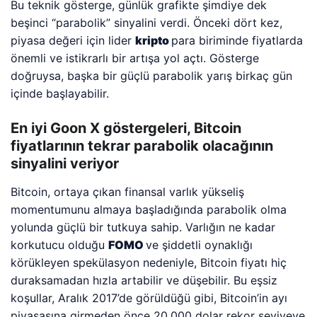
Bu teknik gösterge, günlük grafikte şimdiye dek
beşinci “parabolik” sinyalini verdi. Önceki dört kez,
piyasa değeri için lider
kripto
para biriminde fiyatlarda
önemli ve istikrarlı bir artışa yol açtı. Gösterge
doğruysa, başka bir güçlü parabolik yarış birkaç gün
içinde başlayabilir.
En iyi Goon X göstergeleri, Bitcoin
fiyatlarının tekrar parabolik olacağının
sinyalini veriyor
Bitcoin, ortaya çıkan finansal varlık yükseliş
momentumunu almaya başladığında parabolik olma
yolunda güçlü bir tutkuya sahip. Varlığın ne kadar
korkutucu olduğu
FOMO
ve şiddetli oynaklığı
körükleyen spekülasyon nedeniyle, Bitcoin fiyatı hiç
duraksamadan hızla artabilir ve düşebilir. Bu eşsiz
koşullar, Aralık 2017’de görüldüğü gibi, Bitcoin’in ayı
piyasasına girmeden önce 20.000 dolar rekor seviyeye