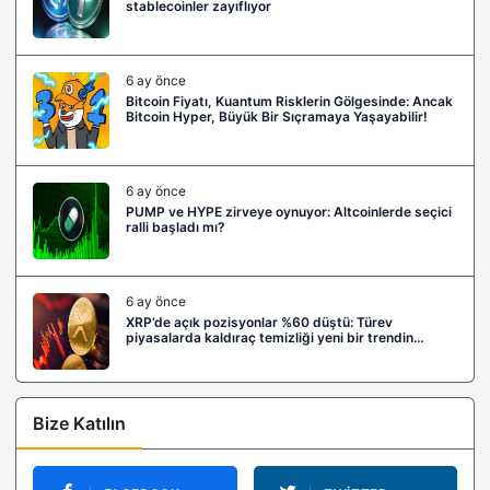
stablecoinler zayıflıyor
6 ay önce
Bitcoin Fiyatı, Kuantum Risklerin Gölgesinde: Ancak
Bitcoin Hyper, Büyük Bir Sıçramaya Yaşayabilir!
6 ay önce
PUMP ve HYPE zirveye oynuyor: Altcoinlerde seçici
ralli başladı mı?
6 ay önce
XRP’de açık pozisyonlar %60 düştü: Türev
piyasalarda kaldıraç temizliği yeni bir trendin
habercisi mi?
Bize Katılın