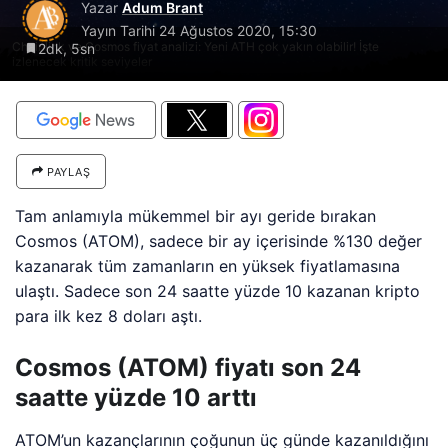
Yazar
Adum Brant
Yayın Tarihi
24 Ağustos 2020, 15:30
Chainlink ve Cosmos fiyat analizi: Yeni ATH çok yakın olabilir! İşte
2dk, 5sn
izlenecek kritik seviyeler
PAYLAŞ
Tam anlamıyla mükemmel bir ayı geride bırakan
Cosmos (ATOM), sadece bir ay içerisinde %130 değer
kazanarak tüm zamanların en yüksek fiyatlamasına
ulaştı. Sadece son 24 saatte yüzde 10 kazanan kripto
para ilk kez 8 doları aştı.
Cosmos (ATOM) fiyatı son 24
saatte yüzde 10 arttı
ATOM’un kazançlarının çoğunun üç günde kazanıldığını