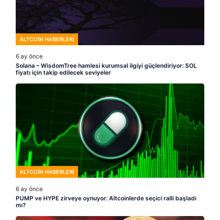
ALTCOIN HABERLERI
6 ay önce
Solana – WisdomTree hamlesi kurumsal ilgiyi güçlendiriyor: SOL
fiyatı için takip edilecek seviyeler
ALTCOIN HABERLERI
6 ay önce
PUMP ve HYPE zirveye oynuyor: Altcoinlerde seçici ralli başladı
mı?