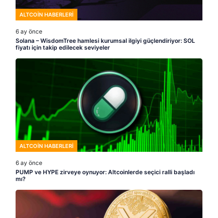
ALTCOIN HABERLERI
6 ay önce
Solana – WisdomTree hamlesi kurumsal ilgiyi güçlendiriyor: SOL
fiyatı için takip edilecek seviyeler
ALTCOIN HABERLERI
6 ay önce
PUMP ve HYPE zirveye oynuyor: Altcoinlerde seçici ralli başladı
mı?