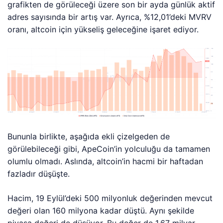
grafikten de görüleceği üzere son bir ayda günlük aktif
adres sayısında bir artış var. Ayrıca, %12,01’deki MVRV
oranı, altcoin için yükseliş geleceğine işaret ediyor.
Bununla birlikte, aşağıda ekli çizelgeden de
görülebileceği gibi, ApeCoin’in yolculuğu da tamamen
olumlu olmadı. Aslında, altcoin’in hacmi bir haftadan
fazladır düşüşte.
Hacim, 19 Eylül’deki 500 milyonluk değerinden mevcut
değeri olan 160 milyona kadar düştü. Aynı şekilde
piyasa değeri de düşüyor. Bu değer de 1,67 milyar