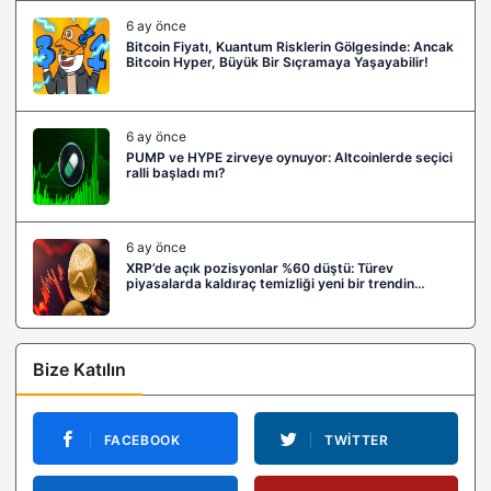
6 ay önce
Bitcoin Fiyatı, Kuantum Risklerin Gölgesinde: Ancak
Bitcoin Hyper, Büyük Bir Sıçramaya Yaşayabilir!
6 ay önce
PUMP ve HYPE zirveye oynuyor: Altcoinlerde seçici
ralli başladı mı?
6 ay önce
XRP’de açık pozisyonlar %60 düştü: Türev
piyasalarda kaldıraç temizliği yeni bir trendin
habercisi mi?
Bize Katılın
FACEBOOK
TWITTER