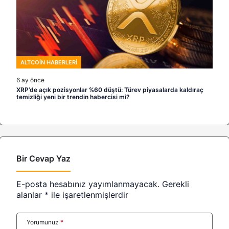
ALTCOIN HABERLERI
6 ay önce
XRP’de açık pozisyonlar %60 düştü: Türev piyasalarda kaldıraç
temizliği yeni bir trendin habercisi mi?
Bir Cevap Yaz
E-posta hesabınız yayımlanmayacak.
Gerekli
alanlar
*
ile işaretlenmişlerdir
Yorumunuz
*