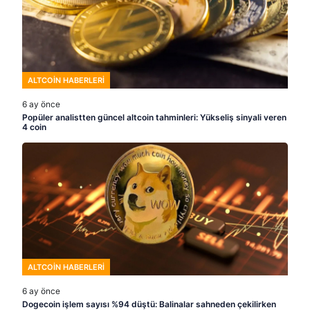
ALTCOIN HABERLERI
6 ay önce
Popüler analistten güncel altcoin tahminleri: Yükseliş sinyali veren
4 coin
ALTCOIN HABERLERI
6 ay önce
Dogecoin işlem sayısı %94 düştü: Balinalar sahneden çekilirken