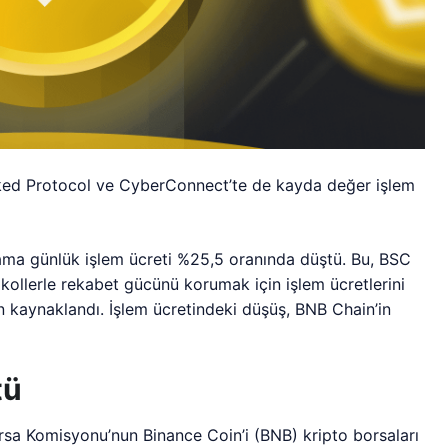
ked Protocol ve CyberConnect’te de kayda değer işlem
lama günlük işlem ücreti %25,5 oranında düştü. Bu, BSC
okollerle rekabet gücünü korumak için işlem ücretlerini
kaynaklandı. İşlem ücretindeki düşüş, BNB Chain’in
tü
sa Komisyonu’nun Binance Coin’i (BNB) kripto borsaları