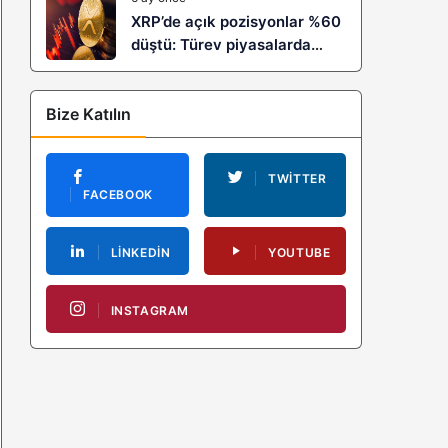
XRP’de açık pozisyonlar %60
düştü: Türev piyasalarda
kaldıraç temizliği yeni bir
trendin habercisi mi?
Bize Katılın
TWITTER
FACEBOOK
LINKEDIN
YOUTUBE
INSTAGRAM