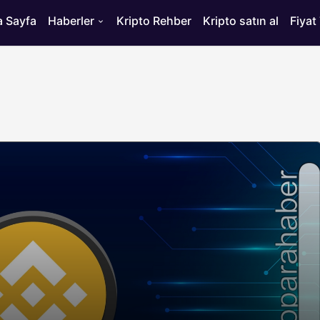
 Sayfa
Haberler
Kripto Rehber
Kripto satın al
Fiyat
HABERLER
ısı
Bitcoin’de 75 Bin Dolar