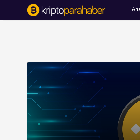
Ana
BITCOIN HABERLERI
Bitcoin’de ayı bask