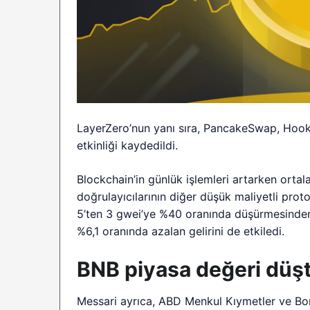
LayerZero’nun yanı sıra, PancakeSwap, Hoo
etkinliği kaydedildi.
Blockchain’in günlük işlemleri artarken orta
doğrulayıcılarının diğer düşük maliyetli prot
5’ten 3 gwei’ye %40 oranında düşürmesinden 
%6,1 oranında azalan gelirini de etkiledi.
BNB piyasa değeri düş
Messari ayrıca, ABD Menkul Kıymetler ve Bor