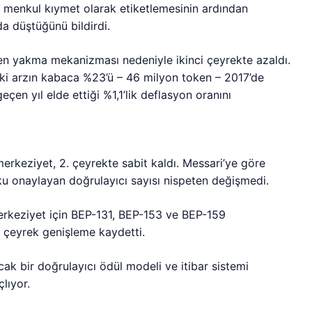
a menkul kıymet olarak etiketlemesinin ardından
a düştüğünü bildirdi.
ken yakma mekanizması nedeniyle ikinci çeyrekte azaldı.
i arzın kabaca %23’ü – 46 milyon token – 2017’de
çen yıl elde ettiği %1,1’lik deflasyon oranını
rkeziyet, 2. çeyrekte sabit kaldı. Messari’ye göre
ku onaylayan doğrulayıcı sayısı nispeten değişmedi.
merkeziyet için BEP-131, BEP-153 ve BEP-159
i çeyrek genişleme kaydetti.
cak bir doğrulayıcı ödül modeli ve itibar sistemi
lıyor.