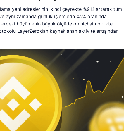
alama yeni adreslerinin ikinci çeyrekte %91,1 artarak tüm
ı ve aynı zamanda günlük işlemlerin %24 oranında
lemlerdeki büyümenin büyük ölçüde omnichain birlikte
protokolü LayerZero’dan kaynaklanan aktivite artışından