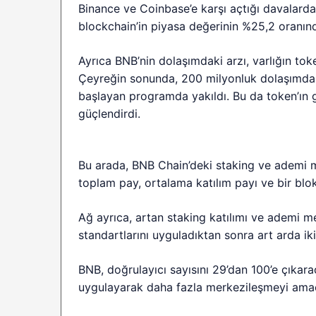
Binance ve Coinbase’e karşı açtığı davalard
blockchain’in piyasa değerinin %25,2 oranınd
Ayrıca BNB’nin dolaşımdaki arzı, varlığın to
Çeyreğin sonunda, 200 milyonluk dolaşımdak
başlayan programda yakıldı. Bu da token’ın ge
güçlendirdi.
Bu arada, BNB Chain’deki staking ve ademi me
toplam pay, ortalama katılım payı ve bir blo
Ağ ayrıca, artan staking katılımı ve ademi 
standartlarını uyguladıktan sonra art arda ik
BNB, doğrulayıcı sayısını 29’dan 100’e çıkara
uygulayarak daha fazla merkezileşmeyi amaç