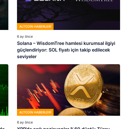
ALTCOIN HABERLERI
6 ay önce
Solana – WisdomTree hamlesi kurumsal ilgiyi
güçlendiriyor: SOL fiyatı için takip edilecek
seviyeler
ALTCOIN HABERLERI
6 ay önce
de
XRP’de açık pozisyonlar %60 düştü: Türev