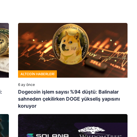
ALTCOIN HABERLERI
6 ay önce
:
Dogecoin işlem sayısı %94 düştü: Balinalar
sahneden çekilirken DOGE yükseliş yapısını
koruyor