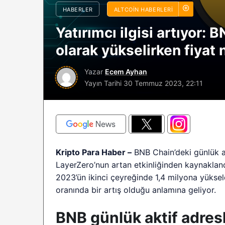
HABERLER
ALTCOIN HABERLERI
sürüyor: Analistle
2026 BTC çöküşü 
Yatırımcı ilgisi artıyor: B
sınırlı kalabilir?
olarak yükselirken fiyat 
Yazar
Ecem Ayhan
Yayın Tarihi
30 Temmuz 2023, 22:11
Kripto Para Haber –
BNB Chain’deki günlük a
LayerZero’nun artan etkinliğinden kaynakland
2023’ün ikinci çeyreğinde 1,4 milyona yüksel
oranında bir artış olduğu anlamına geliyor.
BNB günlük aktif adresl