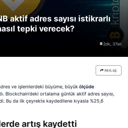
re göre
Riski: Uzun Vadeli HYPER
neden
Boğaları 31,1 Milyon Dolarlık
NB aktif adres sayısı istikrarlı
Birikim Yapıyor
nasıl tepki verecek?
2dk, 37sn
PAYLAŞ
dres ve işlemlerdeki büyüme, büyük
ölçüde
ı. Blockchain’deki ortalama günlük aktif adres sayısı,
di. Bu da ilk çeyrekte kaydedilene kıyasla %25,6
erde artış kaydetti