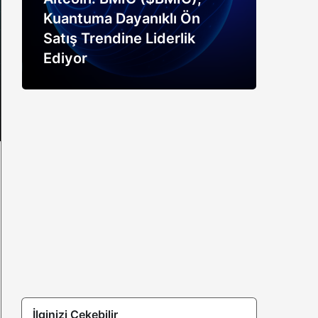
Kuantuma Dayanıklı Ön
boğ
Satış Trendine Liderlik
siny
Ediyor
açık
İlginizi Çekebilir