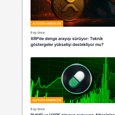
ALTCOIN HABERLERI
6 ay önce
XRP’de denge arayışı sürüyor: Teknik
göstergeler yükselişi destekliyor mu?
ALTCOIN HABERLERI
6 ay önce
PUMP ve HYPE zirveye oynuyor: Altcoinler