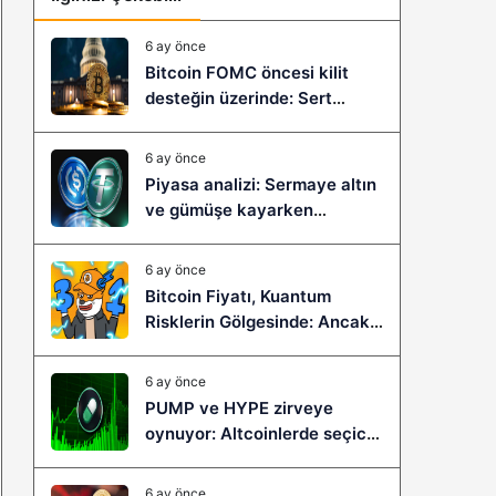
6 ay önce
Bitcoin FOMC öncesi kilit
desteğin üzerinde: Sert
çöküş mü, yeni bir sıçrama mı
geliyor?
6 ay önce
Piyasa analizi: Sermaye altın
ve gümüşe kayarken
stablecoinler zayıflıyor
6 ay önce
Bitcoin Fiyatı, Kuantum
Risklerin Gölgesinde: Ancak
Bitcoin Hyper, Büyük Bir
Sıçramaya Yaşayabilir!
6 ay önce
PUMP ve HYPE zirveye
oynuyor: Altcoinlerde seçici
ralli başladı mı?
6 ay önce