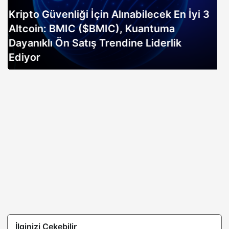
Altın rallisi, 2026 Bitcoin boğa koşusunun
erken sinyali mi? Bitwise analisti
açıklıyor…
İlginizi Çekebilir