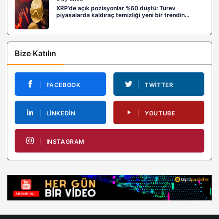
XRP’de açık pozisyonlar %60 düştü: Türev
piyasalarda kaldıraç temizliği yeni bir trendin
habercisi mi?
Bize Katılın
FACEBOOK
TWITTER
LINKEDIN
YOUTUBE
INSTAGRAM