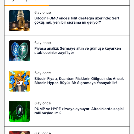
6 ay önce
Bitcoin FOMC öncesi kilit desteğin üzerinde: Sert
çöküş mü, yeni bir sıçrama mı geliyor?
6 ay önce
Piyasa analizi: Sermaye altın ve gümüşe kayarken
stablecoinler zayıflıyor
6 ay önce
Bitcoin Fiyatı, Kuantum Risklerin Gölgesinde: Ancak
Bitcoin Hyper, Büyük Bir Sıçramaya Yaşayabilir!
6 ay önce
PUMP ve HYPE zirveye oynuyor: Altcoinlerde seçici
ralli başladı mı?
6 ay önce