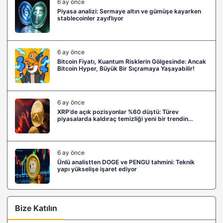
6 ay önce
Piyasa analizi: Sermaye altın ve gümüşe kayarken
stablecoinler zayıflıyor
6 ay önce
Bitcoin Fiyatı, Kuantum Risklerin Gölgesinde: Ancak
Bitcoin Hyper, Büyük Bir Sıçramaya Yaşayabilir!
6 ay önce
XRP’de açık pozisyonlar %60 düştü: Türev
piyasalarda kaldıraç temizliği yeni bir trendin
habercisi mi?
6 ay önce
Ünlü analistten DOGE ve PENGU tahmini: Teknik
yapı yükselişe işaret ediyor
Bize Katılın