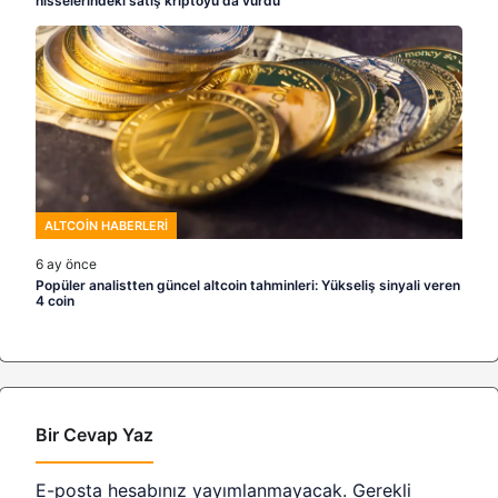
hisselerindeki satış kriptoyu da vurdu
ALTCOIN HABERLERI
6 ay önce
Popüler analistten güncel altcoin tahminleri: Yükseliş sinyali veren
4 coin
Bir Cevap Yaz
E-posta hesabınız yayımlanmayacak.
Gerekli