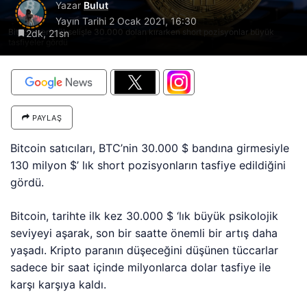
Yazar
Bulut
Yayın Tarihi
2 Ocak 2021, 16:30
Bitcoin sert yükselişle 30.000 doları kırarken short pozisyonlar büyük
2dk, 21sn
tasfiyeler gördü
PAYLAŞ
Bitcoin satıcıları, BTC’nin 30.000 $ bandına girmesiyle
130 milyon $’ lık short pozisyonların tasfiye edildiğini
gördü.
Bitcoin, tarihte ilk kez 30.000 $ ‘lık büyük psikolojik
seviyeyi aşarak, son bir saatte önemli bir artış daha
yaşadı. Kripto paranın düşeceğini düşünen tüccarlar
sadece bir saat içinde milyonlarca dolar tasfiye ile
karşı karşıya kaldı.