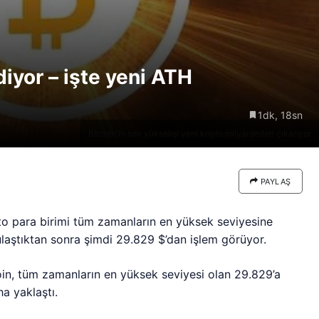
re göre
Riski: Uzun Vadeli HYPER
neden
Boğaları 31,1 Milyon Dolarlık
Birikim Yapıyor
diyor – işte yeni ATH
1dk, 18sn
Bitcoin'in son yükselişi yeni kripto milyarderleri çıkarıyor
PAYLAŞ
o para birimi tüm zamanların en yüksek seviyesine
ulaştıktan sonra şimdi 29.829 $’dan işlem görüyor.
oin, tüm zamanların en yüksek seviyesi olan 29.829’a
a yaklaştı.