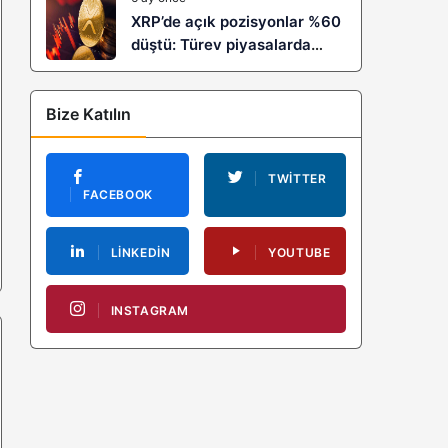
XRP’de açık pozisyonlar %60
düştü: Türev piyasalarda
kaldıraç temizliği yeni bir
trendin habercisi mi?
Bize Katılın
TWITTER
FACEBOOK
LINKEDIN
YOUTUBE
INSTAGRAM