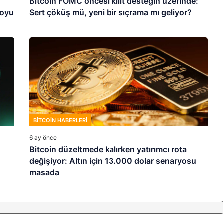
Bitcoin FOMC öncesi kilit desteğin üzerinde:
toyu
Sert çöküş mü, yeni bir sıçrama mı geliyor?
BITCOIN HABERLERI
6 ay önce
Bitcoin düzeltmede kalırken yatırımcı rota
değişiyor: Altın için 13.000 dolar senaryosu
masada