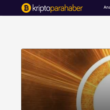
Ana
BITCOIN HABERLERI
Bitcoin’de ayı bask