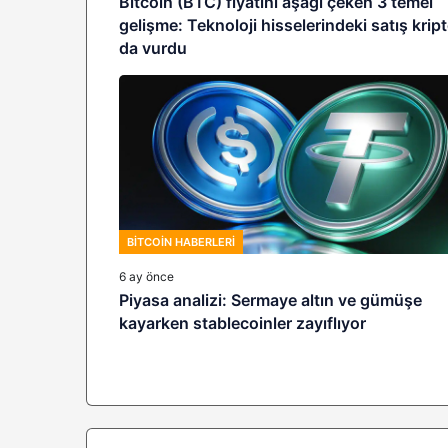
Bitcoin (BTC) fiyatını aşağı çeken 3 temel
gelişme: Teknoloji hisselerindeki satış krip
da vurdu
BITCOIN HABERLERI
6 ay önce
Piyasa analizi: Sermaye altın ve gümüşe
kayarken stablecoinler zayıflıyor