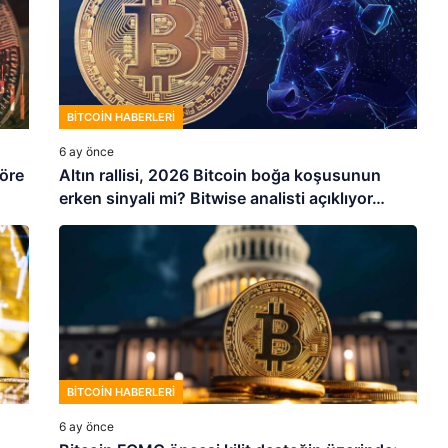
BITCOIN HABERLERI
6 ay önce
göre
Altın rallisi, 2026 Bitcoin boğa koşusunun
erken sinyali mi? Bitwise analisti açıklıyor…
BITCOIN HABERLERI
6 ay önce