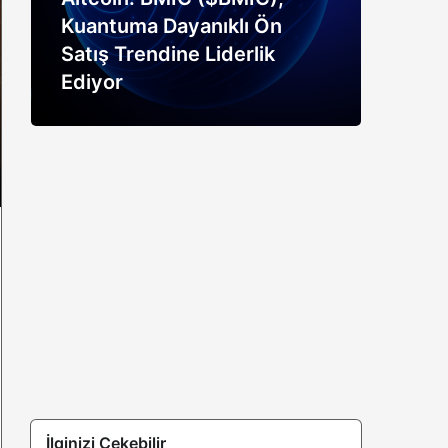
Kuantuma Dayanıklı Ön
boğ
Satış Trendine Liderlik
siny
Ediyor
açık
İlginizi Çekebilir