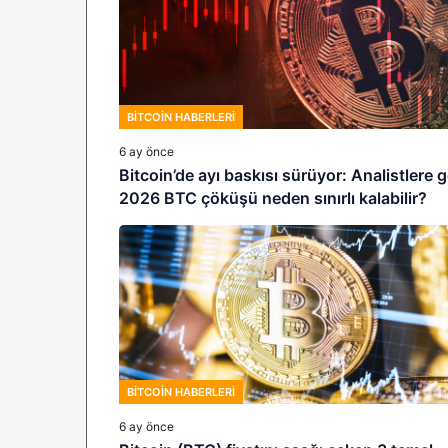
BITCOIN HABERLERI
6 ay önce
Bitcoin’de ayı baskısı sürüyor: Analistlere 
2026 BTC çöküşü neden sınırlı kalabilir?
BITCOIN HABERLERI
6 ay önce