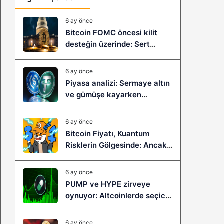
6 ay önce
Bitcoin FOMC öncesi kilit
desteğin üzerinde: Sert
çöküş mü, yeni bir sıçrama mı
geliyor?
6 ay önce
Piyasa analizi: Sermaye altın
ve gümüşe kayarken
stablecoinler zayıflıyor
6 ay önce
Bitcoin Fiyatı, Kuantum
Risklerin Gölgesinde: Ancak
Bitcoin Hyper, Büyük Bir
Sıçramaya Yaşayabilir!
6 ay önce
PUMP ve HYPE zirveye
oynuyor: Altcoinlerde seçici
ralli başladı mı?
6 ay önce