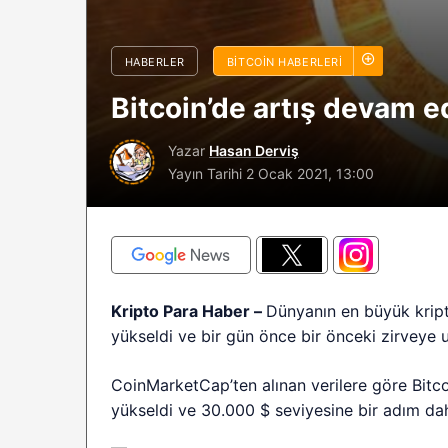
sürüyor: Analistle
2026 BTC çöküşü 
HABERLER
BITCOIN HABERLERI
sınırlı kalabilir?
Bitcoin’de artış devam e
Yazar
Hasan Derviş
Yayın Tarihi
2 Ocak 2021, 13:00
Kripto Para Haber –
Dünyanın en büyük kript
yükseldi ve bir gün önce bir önceki zirveye 
CoinMarketCap’ten alınan verilere göre Bitc
yükseldi ve 30.000 $ seviyesine bir adım dah