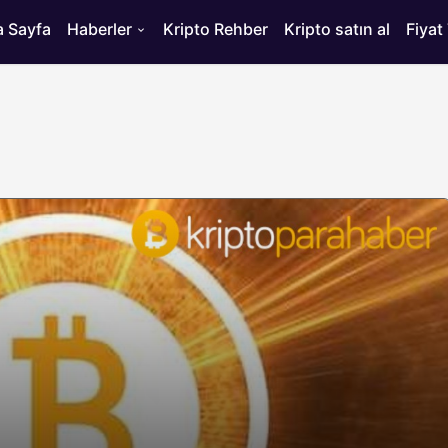
 Sayfa
Haberler
Kripto Rehber
Kripto satın al
Fiyat
HABERLER
ısı
Bitcoin’de 75 Bin Dolar