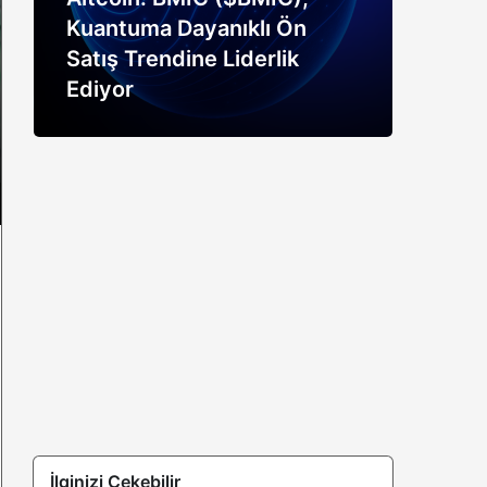
Kuantuma Dayanıklı Ön
boğ
Satış Trendine Liderlik
siny
Ediyor
açık
İlginizi Çekebilir