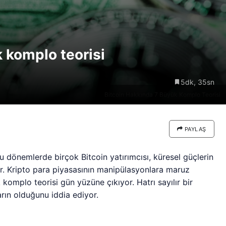
re göre
Riski: Uzun Vadeli HYPER
neden
Boğaları 31,1 Milyon Dolarlık
Birikim Yapıyor
 komplo teorisi
5dk, 35sn
Bitcoin Hakkında 7 Büyük Komplo Teorisi
PAYLAŞ
u dönemlerde birçok Bitcoin yatırımcısı, küresel güçlerin
yor. Kripto para piyasasının manipülasyonlara maruz
 komplo teorisi gün yüzüne çıkıyor. Hatrı sayılır bir
arın olduğunu iddia ediyor.