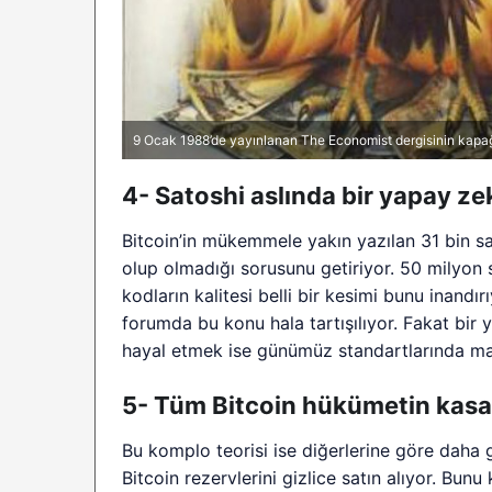
9 Ocak 1988’de yayınlanan The Economist dergisinin kapa
4- Satoshi aslında bir yapay ze
Bitcoin’in mükemmele yakın yazılan 31 bin sat
olup olmadığı sorusunu getiriyor. 50 milyon 
kodların kalitesi belli bir kesimi bunu inand
forumda bu konu hala tartışılıyor. Fakat bir
hayal etmek ise günümüz standartlarında maa
5- Tüm Bitcoin hükümetin kas
Bu komplo teorisi ise diğerlerine göre daha
Bitcoin rezervlerini gizlice satın alıyor. Bun