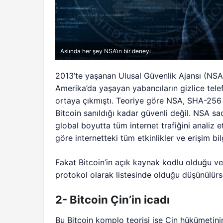
Aslında her şey NSA’ın bir deneyi
2013’te yaşanan Ulusal Güvenlik Ajansı (NSA) 
Amerika’da yaşayan yabancıların gizlice telef
ortaya çıkmıştı. Teoriye göre NSA, SHA-25
Bitcoin sanıldığı kadar güvenli değil. NSA s
global boyutta tüm internet trafiğini analiz e
göre internetteki tüm etkinlikler ve erişim bilg
Fakat Bitcoin’in açık kaynak kodlu olduğu ve
protokol olarak listesinde olduğu düşünülür
2- Bitcoin Çin’in icadı
Bu Bitcoin komplo teorisi ise Çin hükümetinin 