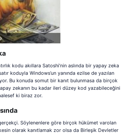
ğı
ka
ırlık kodu akıllara Satoshi’nin aslında bir yapay zeka
satır koduyla Windows’un yanında ezilse de yazılan
ırıyor. Bu konuda somut bir kanıt bulunmasa da birçok
 yapay zekanın bu kadar ileri düzey kod yazabileceğini
lesef ki biraz zor.
asında
 gerçekçi. Söylenenlere göre birçok hükümet varolan
u kesin olarak kanıtlamak zor olsa da Birleşik Devletler