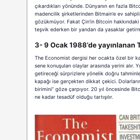
çıkardıkları yönünde. Dünyanın en fazla Bitc
madencilik şirketlerinden Bitmain’e ev sahip
gözükmüyor. Fakat Çin’in Bitcoin hakkındaki 
teşvik ederken bir yandan da yasaklar getirme
3- 9 Ocak 1988’de yayınlanan 
The Economist dergisi her ocakta özel bir kap
sene konuşulan olaylar arasında yerini alır. Yı
getireceği sürprizlere yönelik doğru tahminl
kapağı ise gerçekten dikkat çekici. Dolarla
birimini” göze çarpıyor. 20 yıl öncesinde Bi
ne kadar tesadüf olduğu tartışılır.