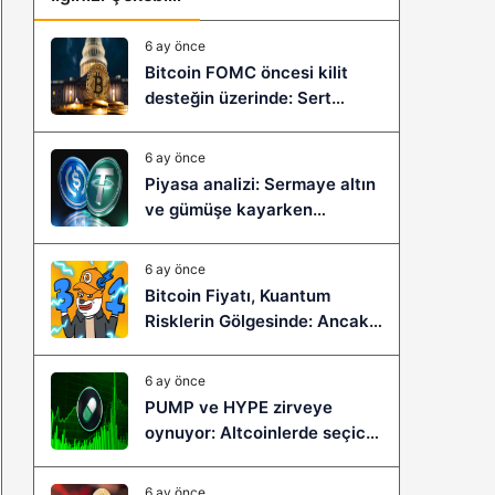
6 ay önce
Bitcoin FOMC öncesi kilit
desteğin üzerinde: Sert
çöküş mü, yeni bir sıçrama mı
geliyor?
6 ay önce
Piyasa analizi: Sermaye altın
ve gümüşe kayarken
stablecoinler zayıflıyor
6 ay önce
Bitcoin Fiyatı, Kuantum
Risklerin Gölgesinde: Ancak
Bitcoin Hyper, Büyük Bir
Sıçramaya Yaşayabilir!
6 ay önce
PUMP ve HYPE zirveye
oynuyor: Altcoinlerde seçici
ralli başladı mı?
6 ay önce