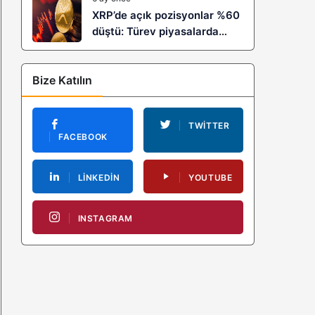
XRP’de açık pozisyonlar %60
düştü: Türev piyasalarda
kaldıraç temizliği yeni bir
trendin habercisi mi?
Bize Katılın
TWITTER
FACEBOOK
LINKEDIN
YOUTUBE
INSTAGRAM