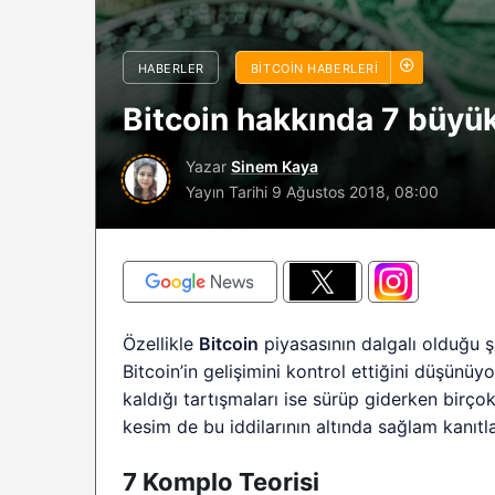
sürüyor: Analistle
2026 BTC çöküşü 
HABERLER
BITCOIN HABERLERI
sınırlı kalabilir?
Bitcoin hakkında 7 büyük
Yazar
Sinem Kaya
Yayın Tarihi
9 Ağustos 2018, 08:00
Özellikle
Bitcoin
piyasasının dalgalı olduğu ş
Bitcoin’in gelişimini kontrol ettiğini düşünü
kaldığı tartışmaları ise sürüp giderken birçok
kesim de bu iddilarının altında sağlam kanıtl
7 Komplo Teorisi