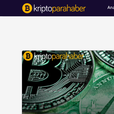
Ana
BITCOIN HABERLERI
Bitcoin’de ayı bask