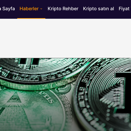
 Sayfa
Haberler
Kripto Rehber
Kripto satın al
Fiyat
HABERLER
ısı
Bitcoin’de 75 Bin Dolar