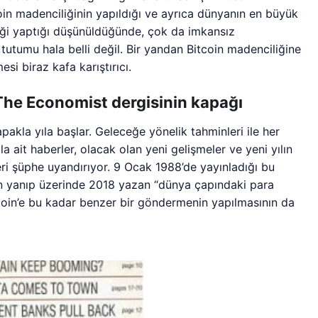
oin madenciliğinin yapıldığı ve ayrıca dünyanın en büyük
liği yaptığı düşünüldüğünde, çok da imkansız
tutumu hala belli değil. Bir yandan Bitcoin madenciliğine
si biraz kafa karıştırıcı.
The Economist dergisinin kapağı
akla yıla başlar. Geleceğe yönelik tahminleri ile her
la ait haberler, olacak olan yeni gelişmeler ve yeni yılın
eri şüphe uyandırıyor. 9 Ocak 1988’de yayınladığı bu
rın yanıp üzerinde 2018 yazan “dünya çapındaki para
tcoin’e bu kadar benzer bir göndermenin yapılmasının da