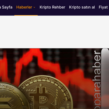
 Sayfa
Haberler
Kripto Rehber
Kripto satın al
Fiyat
HABERLER
ısı
Bitcoin’de 75 Bin Dolar