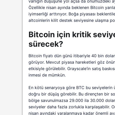
varlığın düşüşüne yol açsa da önümüzdeki ay
Özellikle nisan ayında beklenen Bitcoin yarıla
iyimserliği arttırıyor. Boğa piyasası beklenti
altcoinlerin kilit destek seviyesine ulaşma po
Bitcoin için kritik sevi
sürecek?
Bitcoin fiyatı dün günü itibariyle 40 bin dol
görüyor. Mevcut piyasa hareketleri göz önün
etkisiyle görülebilir. Grayscale’in satış bas
inmesi de mümkün.
En kötü senaryoya göre BTC bu seviyelerin 
doğru bir düşüş görebilir. Bu dirençten bir s
bölge savunulmazsa 29.000 ila 30.000 dolar 
seviyeler daha fazla zorlukla karşılaşabilir.
nisan ayındaki yaralanmaya kadar önemli ava