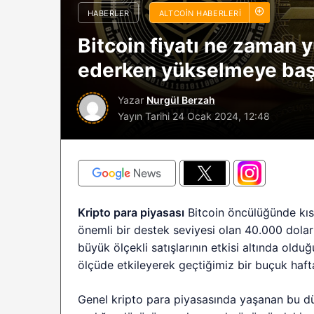
HABERLER
ALTCOIN HABERLERI
sürüyor: Analistle
2026 BTC çöküşü 
Bitcoin fiyatı ne zaman
sınırlı kalabilir?
ederken yükselmeye başl
Yazar
Nurgül Berzah
Yayın Tarihi
24 Ocak 2024, 12:48
Kripto para piyasası
Bitcoin öncülüğünde kısa
önemli bir destek seviyesi olan 40.000 dolar
büyük ölçekli satışlarının etkisi altında oldu
ölçüde etkileyerek geçtiğimiz bir buçuk hafta
Genel kripto para piyasasında yaşanan bu dü