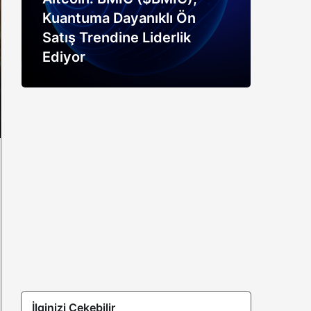
Kuantuma Dayanıklı Ön
boğ
Satış Trendine Liderlik
siny
Ediyor
açık
İlginizi Çekebilir