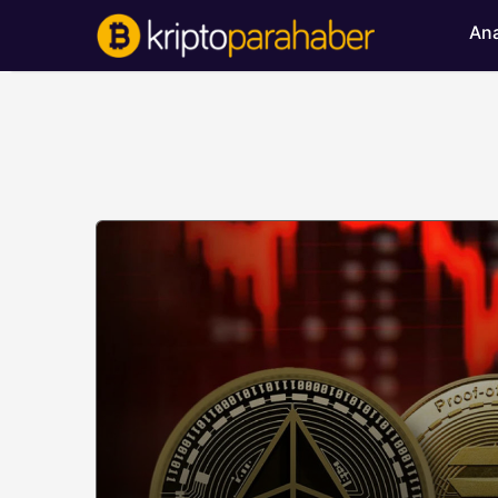
Ana
BITCOIN HABERLERI
Bitcoin’de ayı bask