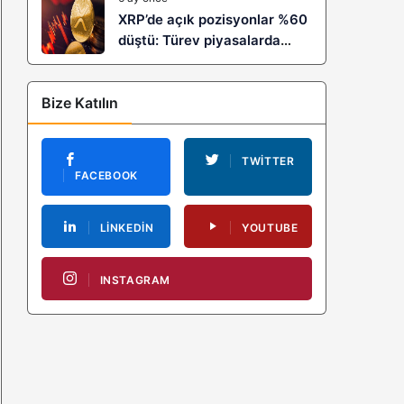
XRP’de açık pozisyonlar %60
düştü: Türev piyasalarda
kaldıraç temizliği yeni bir
trendin habercisi mi?
Bize Katılın
TWITTER
FACEBOOK
LINKEDIN
YOUTUBE
INSTAGRAM