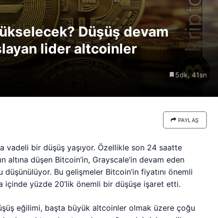
re göre
Riski: Uzun Vadeli HYPER
neden
Boğaları 31,1 Milyon Dolarlık
 yükselecek? Düşüş devam
Birikim Yapıyor
ayan lider altcoinler
5dk, 41sn
PAYLAŞ
 vadeli bir düşüş yaşıyor. Özellikle son 24 saatte
ın altına düşen Bitcoin’in, Grayscale’in devam eden
ğu düşünülüyor. Bu gelişmeler Bitcoin’in fiyatını önemli
 içinde yüzde 20’lik önemli bir düşüşe işaret etti.
şüş eğilimi, başta büyük altcoinler olmak üzere çoğu