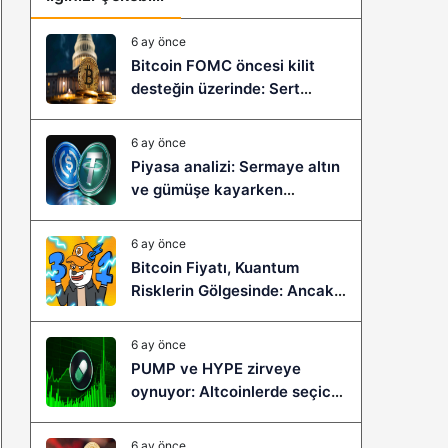
6 ay önce
Bitcoin FOMC öncesi kilit
desteğin üzerinde: Sert
çöküş mü, yeni bir sıçrama mı
geliyor?
6 ay önce
Piyasa analizi: Sermaye altın
ve gümüşe kayarken
stablecoinler zayıflıyor
6 ay önce
Bitcoin Fiyatı, Kuantum
Risklerin Gölgesinde: Ancak
Bitcoin Hyper, Büyük Bir
Sıçramaya Yaşayabilir!
6 ay önce
PUMP ve HYPE zirveye
oynuyor: Altcoinlerde seçici
ralli başladı mı?
6 ay önce