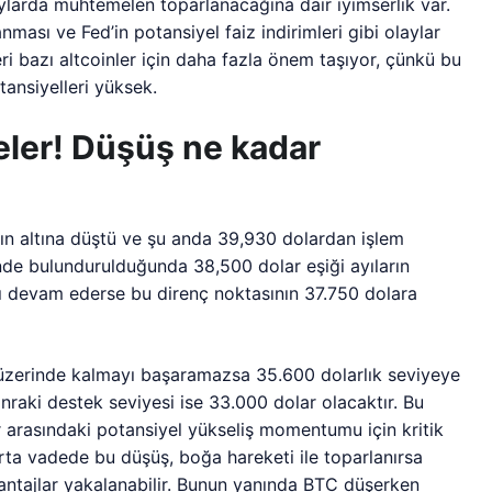
larda muhtemelen toparlanacağına dair iyimserlik var.
nması ve Fed’in potansiyel faiz indirimleri gibi olaylar
leri bazı altcoinler için daha fazla önem taşıyor, çünkü bu
tansiyelleri yüksek.
yeler! Düşüş ne kadar
arın altına düştü ve şu anda 39,930 dolardan işlem
de bulundurulduğunda 38,500 dolar eşiği ayıların
kısı devam ederse bu direnç noktasının 37.750 dolara
üzerinde kalmayı başaramazsa 35.600 dolarlık seviyeye
onraki destek seviyesi ise 33.000 dolar olacaktır. Bu
arasındaki potansiyel yükseliş momentumu için kritik
 Orta vadede bu düşüş, boğa hareketi ile toparlanırsa
ntajlar yakalanabilir. Bunun yanında BTC düşerken