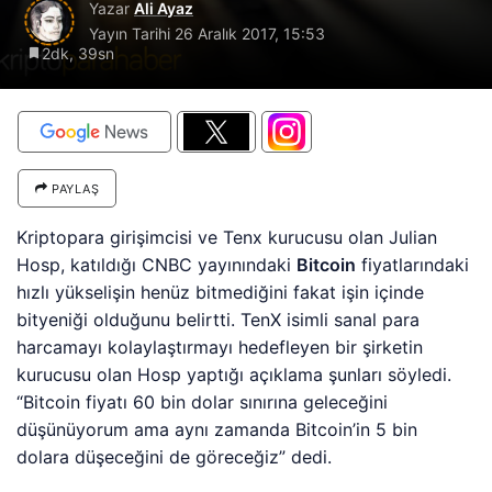
Yazar
Ali Ayaz
Yayın Tarihi
26 Aralık 2017, 15:53
2dk, 39sn
PAYLAŞ
Kriptopara girişimcisi ve Tenx kurucusu olan Julian
Hosp, katıldığı CNBC yayınındaki
Bitcoin
fiyatlarındaki
hızlı yükselişin henüz bitmediğini fakat işin içinde
bityeniği olduğunu belirtti. TenX isimli sanal para
harcamayı kolaylaştırmayı hedefleyen bir şirketin
kurucusu olan Hosp yaptığı açıklama şunları söyledi.
“Bitcoin fiyatı 60 bin dolar sınırına geleceğini
düşünüyorum ama aynı zamanda Bitcoin’in 5 bin
dolara düşeceğini de göreceğiz” dedi.