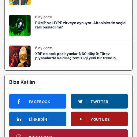
6 ay önce
PUMP ve HYPE zirveye oynuyor: Altcoinlerde seçici
ralli başladı mı?
6 ay önce
XRP’de açık pozisyonlar %60 düştü: Türev
piyasalarda kaldıraç temizliği yeni bir trendin
habercisi mi?
Bize Katılın
FACEBOOK
TWITTER
LINKEDIN
YOUTUBE