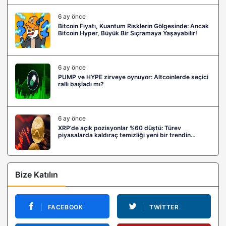
6 ay önce
Bitcoin Fiyatı, Kuantum Risklerin Gölgesinde: Ancak
Bitcoin Hyper, Büyük Bir Sıçramaya Yaşayabilir!
6 ay önce
PUMP ve HYPE zirveye oynuyor: Altcoinlerde seçici
ralli başladı mı?
6 ay önce
XRP’de açık pozisyonlar %60 düştü: Türev
piyasalarda kaldıraç temizliği yeni bir trendin
habercisi mi?
Bize Katılın
FACEBOOK
TWITTER