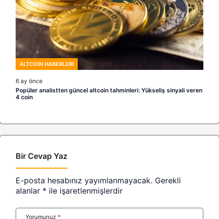
ALTCOIN HABERLERI
6 ay önce
Popüler analistten güncel altcoin tahminleri: Yükseliş sinyali veren
4 coin
Bir Cevap Yaz
E-posta hesabınız yayımlanmayacak.
Gerekli
alanlar
*
ile işaretlenmişlerdir
Yorumunuz
*