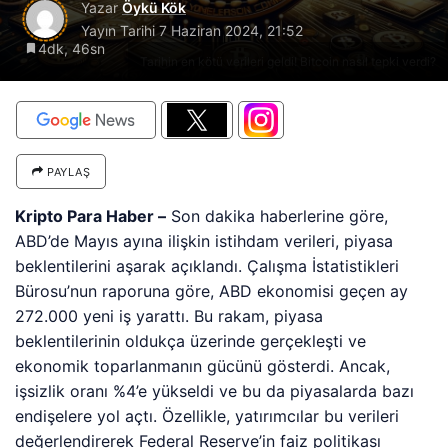
Yazar
Öykü Kök
Yayın Tarihi
7 Haziran 2024, 21:52
4dk, 46sn
Tarihin en kötü verileri geldi! Bitcoin nasıl tepki verdi?
PAYLAŞ
Kripto Para Haber –
Son dakika haberlerine göre,
ABD’de Mayıs ayına ilişkin istihdam verileri, piyasa
beklentilerini aşarak açıklandı. Çalışma İstatistikleri
Bürosu’nun raporuna göre, ABD ekonomisi geçen ay
272.000 yeni iş yarattı. Bu rakam, piyasa
beklentilerinin oldukça üzerinde gerçekleşti ve
ekonomik toparlanmanın gücünü gösterdi. Ancak,
işsizlik oranı %4’e yükseldi ve bu da piyasalarda bazı
endişelere yol açtı. Özellikle, yatırımcılar bu verileri
değerlendirerek Federal Reserve’in faiz politikası