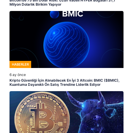
Bitcoin’de 75 Bin Dolar Riski: Uzun Vadeli HYPER Boğaları 31,1
Milyon Dolarlık Birikim Yapıyor
HABERLER
6 ay önce
Kripto Güvenliği İçin Alınabilecek En İyi 3 Altcoin: BMIC ($BMIC),
Kuantuma Dayanıklı Ön Satış Trendine Liderlik Ediyor