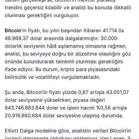
trendini geçersiz kılabilir ve analist bu konuda dikkatli
olunması gerektiğini vurguluyor.
Bitcoin
‘in fiyatı, bu yılın başından itibaren 41.714 ila
48.969,37 dolar arasında dalgalanmıştır. 30.000
dolarlık seviyenin hâlâ aşılamamış olmasına rağmen,
analist, bu seviyeye doğru bir düzeltme olasılığını göz
önünde bulundurarak temkinli olunması gerektiğini
ifade ediyor. Bu durum, kripto para piyasasındaki
belirsizlik ve volatiliteyi vurgulamaktadır.
Şu anda, Bitcoin’in fiyatı yüzde 0,87 artışla 43.051,07
dolar seviyesine yükselirken, piyasa değeri
843.746.983.844 dolar ve işlem hacmi %0,56 artışla
20.916.980.684 dolar seviyesine ulaşmış durumda.
Elliott Dalga modeline göre, analistin verileri Bitcoin’in
üçüncü dalgasında olduğunu gösteriyor. Van Lagen, 3.