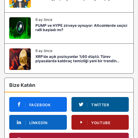
6 ay önce
PUMP ve HYPE zirveye oynuyor: Altcoinlerde seçici
ralli başladı mı?
6 ay önce
XRP’de açık pozisyonlar %60 düştü: Türev
piyasalarda kaldıraç temizliği yeni bir trendin
habercisi mi?
Bize Katılın
FACEBOOK
TWITTER
LINKEDIN
YOUTUBE