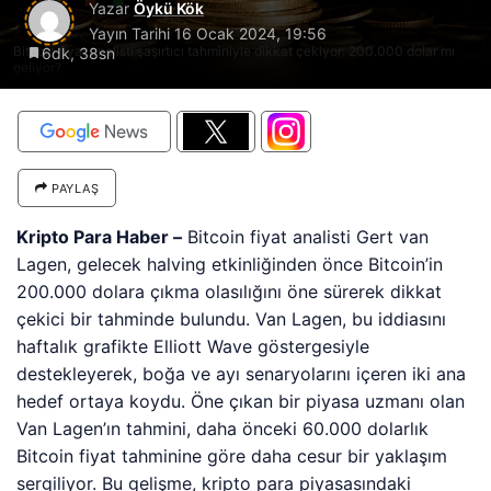
Yazar
Öykü Kök
Yayın Tarihi
16 Ocak 2024, 19:56
Bitcoin fiyat analisti şaşırtıcı tahminiyle dikkat çekiyor: 200.000 dolar mı
6dk, 38sn
geliyor?
PAYLAŞ
Kripto Para Haber –
Bitcoin fiyat analisti Gert van
Lagen, gelecek halving etkinliğinden önce Bitcoin’in
200.000 dolara çıkma olasılığını öne sürerek dikkat
çekici bir tahminde bulundu. Van Lagen, bu iddiasını
haftalık grafikte Elliott Wave göstergesiyle
destekleyerek, boğa ve ayı senaryolarını içeren iki ana
hedef ortaya koydu. Öne çıkan bir piyasa uzmanı olan
Van Lagen’ın tahmini, daha önceki 60.000 dolarlık
Bitcoin fiyat tahminine göre daha cesur bir yaklaşım
sergiliyor. Bu gelişme, kripto para piyasasındaki