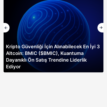
 Alınabilecek En İyi 3
IC), Kuantuma
Altın rallisi, 2026 Bi
endine Liderlik
erken sinyali mi? Bitwi
açıklıyor…