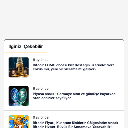
İlginizi Çekebilir
6 ay önce
Bitcoin FOMC öncesi kilit desteğin üzerinde: Sert
çöküş mü, yeni bir sıçrama mı geliyor?
6 ay önce
Piyasa analizi: Sermaye altın ve gümüşe kayarken
stablecoinler zayıflıyor
6 ay önce
Bitcoin Fiyatı, Kuantum Risklerin Gölgesinde: Ancak
Bitcoin Hyper, Büyük Bir Sıçramaya Yaşayabilir!