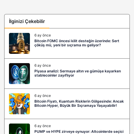
İlginizi Çekebilir
6 ay önce
Bitcoin FOMC öncesi kilit desteğin üzerinde: Sert
çöküş mü, yeni bir sıçrama mı geliyor?
6 ay önce
Piyasa analizi: Sermaye altın ve gümüşe kayarken
stablecoinler zayıflıyor
6 ay önce
Bitcoin Fiyatı, Kuantum Risklerin Gölgesinde: Ancak
Bitcoin Hyper, Büyük Bir Sıçramaya Yaşayabilir!
6 ay önce
PUMP ve HYPE zirveye oynuyor: Altcoinlerde seçici