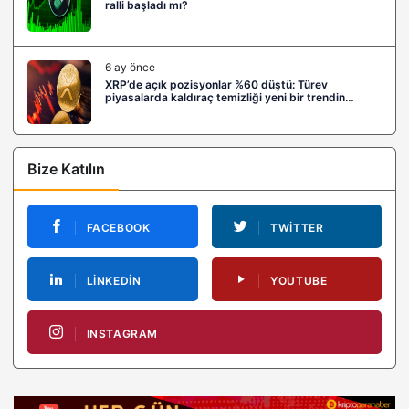
ralli başladı mı?
6 ay önce
XRP’de açık pozisyonlar %60 düştü: Türev
piyasalarda kaldıraç temizliği yeni bir trendin
habercisi mi?
Bize Katılın
FACEBOOK
TWITTER
LINKEDIN
YOUTUBE
INSTAGRAM