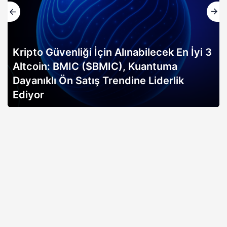
3
Altın rallisi, 2026 Bitcoin boğa koşusunun
erken sinyali mi? Bitwise analisti
açıklıyor…