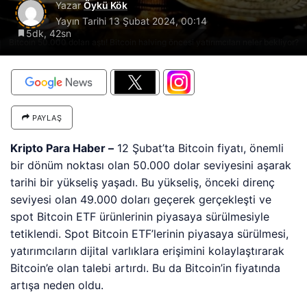
Yazar
Öykü Kök
Yayın Tarihi
13 Şubat 2024, 00:14
5dk, 42sn
Bitcoin 50.000 doları aştı! Bitcoin halving öncesi yatırımcıları neler bekliyor?
PAYLAŞ
Kripto Para Haber –
12 Şubat’ta Bitcoin fiyatı, önemli
bir dönüm noktası olan 50.000 dolar seviyesini aşarak
tarihi bir yükseliş yaşadı. Bu yükseliş, önceki direnç
seviyesi olan 49.000 doları geçerek gerçekleşti ve
spot Bitcoin ETF ürünlerinin piyasaya sürülmesiyle
tetiklendi. Spot Bitcoin ETF’lerinin piyasaya sürülmesi,
yatırımcıların dijital varlıklara erişimini kolaylaştırarak
Bitcoin’e olan talebi artırdı. Bu da Bitcoin’in fiyatında
artışa neden oldu.