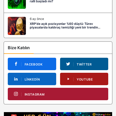
ralli başladı mı?
6 ay önce
XRP’de açık pozisyonlar %60 düştü: Türev
piyasalarda kaldıraç temizliği yeni bir trendin
habercisi mi?
Bize Katılın
FACEBOOK
TWITTER
LINKEDIN
YOUTUBE
INSTAGRAM