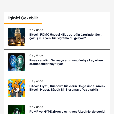
İlginizi Çekebilir
6 ay önce
Bitcoin FOMC öncesi kilit desteğin üzerinde: Sert
çöküş mü, yeni bir sıçrama mı geliyor?
6 ay önce
Piyasa analizi: Sermaye altın ve gümüşe kayarken
stablecoinler zayıflıyor
6 ay önce
Bitcoin Fiyatı, Kuantum Risklerin Gölgesinde: Ancak
Bitcoin Hyper, Büyük Bir Sıçramaya Yaşayabilir!
6 ay önce
PUMP ve HYPE zirveye oynuyor: Altcoinlerde seçici