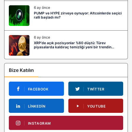
6 ay önce
PUMP ve HYPE zirveye oynuyor: Altcoinlerde seçici
ralli başladı mı?
6 ay önce
XRP’de açık pozisyonlar %60 düştü: Türev
piyasalarda kaldıraç temizliği yeni bir trendin
habercisi mi?
Bize Katılın
FACEBOOK
TWITTER
LINKEDIN
YOUTUBE
INSTAGRAM