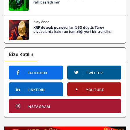
ralli başladı mı?
6 ay önce
XRP’de açık pozisyonlar %60 düştü: Türev
piyasalarda kaldıraç temizliği yeni bir trendin
habercisi mi?
Bize Katılın
FACEBOOK
TWITTER
LINKEDIN
YOUTUBE
INSTAGRAM