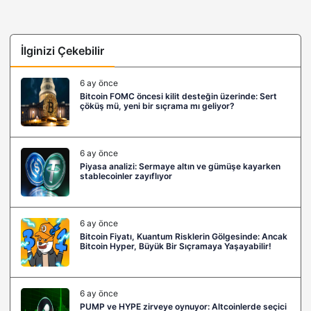
İlginizi Çekebilir
6 ay önce
Bitcoin FOMC öncesi kilit desteğin üzerinde: Sert
çöküş mü, yeni bir sıçrama mı geliyor?
6 ay önce
Piyasa analizi: Sermaye altın ve gümüşe kayarken
stablecoinler zayıflıyor
6 ay önce
Bitcoin Fiyatı, Kuantum Risklerin Gölgesinde: Ancak
Bitcoin Hyper, Büyük Bir Sıçramaya Yaşayabilir!
6 ay önce
PUMP ve HYPE zirveye oynuyor: Altcoinlerde seçici