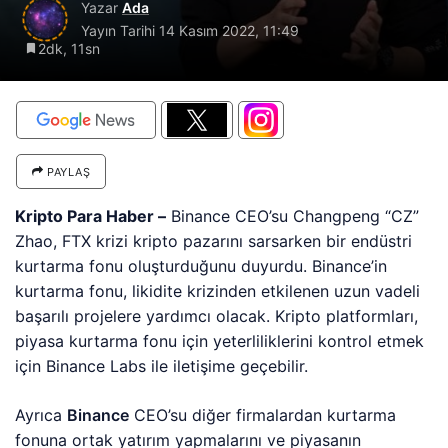
Yazar
Ada
Yayın Tarihi
14 Kasım 2022, 11:49
2dk, 11sn
PAYLAŞ
Kripto Para Haber –
Binance CEO’su Changpeng “CZ”
Zhao, FTX krizi kripto pazarını sarsarken bir endüstri
kurtarma fonu oluşturduğunu duyurdu. Binance’in
kurtarma fonu, likidite krizinden etkilenen uzun vadeli
başarılı projelere yardımcı olacak. Kripto platformları,
piyasa kurtarma fonu için yeterliliklerini kontrol etmek
için Binance Labs ile iletişime geçebilir.
Ayrıca
Binance
CEO’su diğer firmalardan kurtarma
fonuna ortak yatırım yapmalarını ve piyasanın