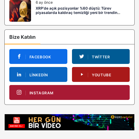
6 ay önce
XRP’de açık pozisyonlar %60 düştü: Türev
piyasalarda kaldıraç temizliği yeni bir trendin
habercisi mi?
Bize Katılın
FACEBOOK
TWITTER
LINKEDIN
YOUTUBE
INSTAGRAM