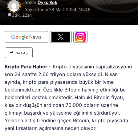
Yazar
Öykü Kök
Yayın Tarihi
28 Mart 2024, 15:46
3dk, 22sn
Bu altcoin'ler Nisan ayında yeni zirvelere ulaşmaya hazırlanıyor!
PAYLAŞ
Kripto Para Haber –
Kripto piyasasının kapitalizasyonu
son 24 saatte 2.66 trilyon dolara yükseldi. Nisan
ayında, kripto para piyasasında büyük bir ivme
beklenmektedir. Özellikle Bitcoin halving etkinliği bu
beklentileri desteklemektedir. Halbuki Bitcoin fiyatı,
kısa bir düşüşün ardından 70.000 doların üzerine
çıkmayı başardı ve yükselme eğilimini sürdürüyor.
Yeniden artış trendine geçen Bitcoin, kripto piyasada
yeni fırsatların açılmasına neden oluyor.