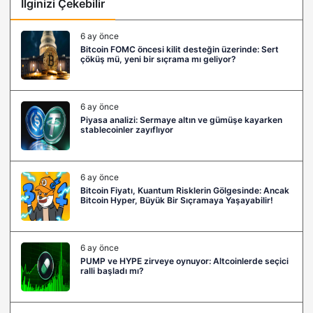
İlginizi Çekebilir
6 ay önce
Bitcoin FOMC öncesi kilit desteğin üzerinde: Sert
çöküş mü, yeni bir sıçrama mı geliyor?
6 ay önce
Piyasa analizi: Sermaye altın ve gümüşe kayarken
stablecoinler zayıflıyor
6 ay önce
Bitcoin Fiyatı, Kuantum Risklerin Gölgesinde: Ancak
Bitcoin Hyper, Büyük Bir Sıçramaya Yaşayabilir!
6 ay önce
PUMP ve HYPE zirveye oynuyor: Altcoinlerde seçici
ralli başladı mı?