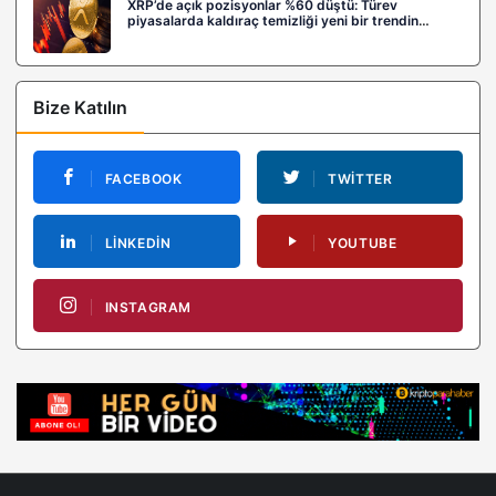
XRP’de açık pozisyonlar %60 düştü: Türev
piyasalarda kaldıraç temizliği yeni bir trendin
habercisi mi?
Bize Katılın
FACEBOOK
TWITTER
LINKEDIN
YOUTUBE
INSTAGRAM