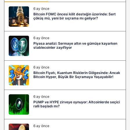
6 ay önce
Bitcoin FOMC öncesi kilit desteğin üzerinde: Sert
çöküş mü, yeni bir sıçrama mı geliyor?
6 ay önce
Piyasa analizi: Sermaye altın ve gümüşe kayarken
stablecoinler zayıflıyor
6 ay önce
Bitcoin Fiyatı, Kuantum Risklerin Gölgesinde: Ancak
Bitcoin Hyper, Büyük Bir Sıçramaya Yaşayabilir!
6 ay önce
PUMP ve HYPE zirveye oynuyor: Altcoinlerde seçici
ralli başladı mı?
6 ay önce