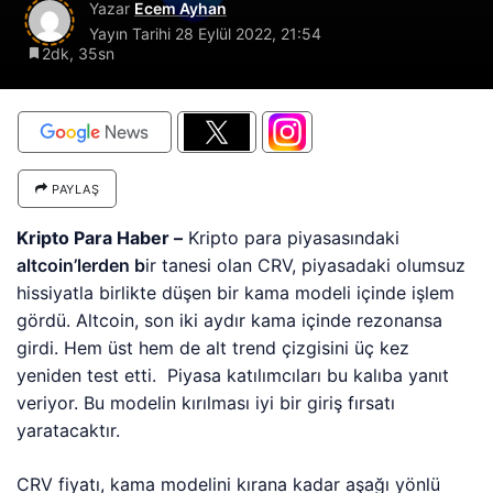
Yazar
Ecem Ayhan
Yayın Tarihi
28 Eylül 2022, 21:54
2dk, 35sn
PAYLAŞ
Kripto Para Haber –
Kripto para piyasasındaki
altcoin’lerden b
ir tanesi olan CRV, piyasadaki olumsuz
hissiyatla birlikte düşen bir kama modeli içinde işlem
gördü. Altcoin, son iki aydır kama içinde rezonansa
girdi. Hem üst hem de alt trend çizgisini üç kez
yeniden test etti. Piyasa katılımcıları bu kalıba yanıt
veriyor. Bu modelin kırılması iyi bir giriş fırsatı
yaratacaktır.
CRV fiyatı, kama modelini kırana kadar aşağı yönlü