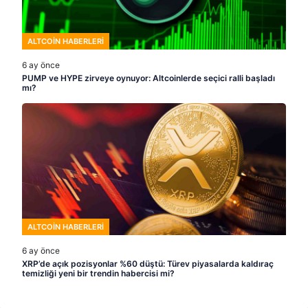
ALTCOIN HABERLERI
6 ay önce
PUMP ve HYPE zirveye oynuyor: Altcoinlerde seçici ralli başladı
mı?
ALTCOIN HABERLERI
6 ay önce
XRP’de açık pozisyonlar %60 düştü: Türev piyasalarda kaldıraç
temizliği yeni bir trendin habercisi mi?