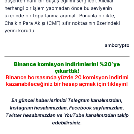
düşerken hafif bir düşüş eğilimi sergiledi. Alıcılar,
herhangi bir işlem yapmadan önce bu seviyenin
üzerinde bir toparlanma aramalı. Bununla birlikte,
Chaikin Para Akışı (CMF) sıfır noktasının üzerindeki
yerini korudu.
ambcrypto
Binance komisyon indirimlerini %20’ye
çıkarttık!
Binance borsasında yüzde 20 komisyon indirimi
kazanabileceğiniz bir hesap açmak için tıklayın!
En güncel haberlerimizi
Telegram
kanalımızdan,
Instagram
hesabımızdan,
Facebook
sayfamızdan,
Twitter
hesabımızdan ve
YouTube
kanalımızdan takip
edebilirsiniz.