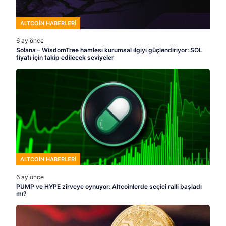
ALTCOIN HABERLERI
6 ay önce
Solana – WisdomTree hamlesi kurumsal ilgiyi güçlendiriyor: SOL
fiyatı için takip edilecek seviyeler
ALTCOIN HABERLERI
6 ay önce
PUMP ve HYPE zirveye oynuyor: Altcoinlerde seçici ralli başladı
mı?