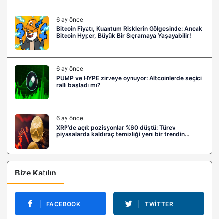
6 ay önce
Bitcoin Fiyatı, Kuantum Risklerin Gölgesinde: Ancak
Bitcoin Hyper, Büyük Bir Sıçramaya Yaşayabilir!
6 ay önce
PUMP ve HYPE zirveye oynuyor: Altcoinlerde seçici
ralli başladı mı?
6 ay önce
XRP’de açık pozisyonlar %60 düştü: Türev
piyasalarda kaldıraç temizliği yeni bir trendin
habercisi mi?
Bize Katılın
FACEBOOK
TWITTER