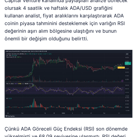
Capital Venture kanalında paylaşılan analize dönecek
olursak 4 saatlik ve haftalık ADA/USD grafiğini
kullanan analist, fiyat aralıklarını karşılaştırarak ADA
coinin piyasa tahminini desteklemek için varlığın RSI
değerinin aşırı alım bölgesine ulaştığını ve bunun
önemli bir değişim olduğunu belirtti.
Çünkü ADA Göreceli Güç Endeksi (RSI) son dönemde
yükselmişti ve 68,09 seviyesine ulaşmıştı. RSI değeri