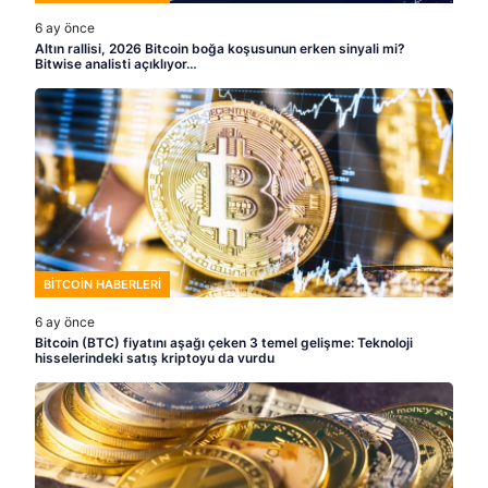
6 ay önce
Altın rallisi, 2026 Bitcoin boğa koşusunun erken sinyali mi?
Bitwise analisti açıklıyor…
BITCOIN HABERLERI
6 ay önce
Bitcoin (BTC) fiyatını aşağı çeken 3 temel gelişme: Teknoloji
hisselerindeki satış kriptoyu da vurdu