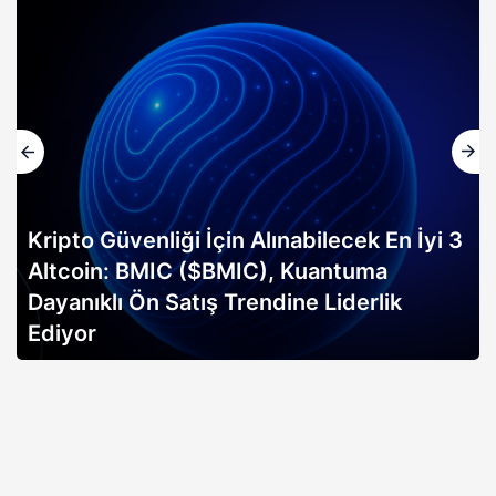
bilecek En İyi 3
Kuantuma
Altın rallisi, 2026 Bitcoin
e Liderlik
erken sinyali mi? Bitwise ana
açıklıyor…