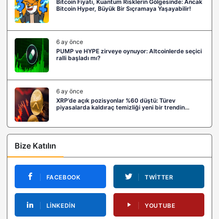
Bitcoin Fiyatı, Kuantum Risklerin Gölgesinde: Ancak
Bitcoin Hyper, Büyük Bir Sıçramaya Yaşayabilir!
6 ay önce
PUMP ve HYPE zirveye oynuyor: Altcoinlerde seçici
ralli başladı mı?
6 ay önce
XRP’de açık pozisyonlar %60 düştü: Türev
piyasalarda kaldıraç temizliği yeni bir trendin
habercisi mi?
Bize Katılın
FACEBOOK
TWITTER
LINKEDIN
YOUTUBE