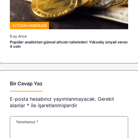
ALTCOIN HABERLERI
6 ay önce
Popüler analistten güncel altcoin tahminleri: Yükseliş sinyali veren
4 coin
Bir Cevap Yaz
E-posta hesabınız yayımlanmayacak.
Gerekli
alanlar
*
ile işaretlenmişlerdir
Yorumunuz
*