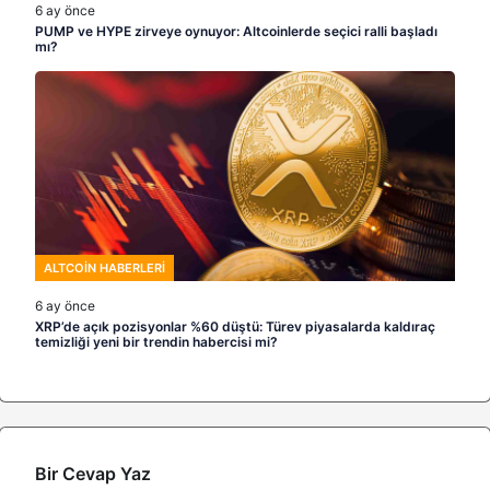
6 ay önce
PUMP ve HYPE zirveye oynuyor: Altcoinlerde seçici ralli başladı
mı?
ALTCOIN HABERLERI
6 ay önce
XRP’de açık pozisyonlar %60 düştü: Türev piyasalarda kaldıraç
temizliği yeni bir trendin habercisi mi?
Bir Cevap Yaz