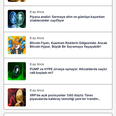
6 ay önce
Piyasa analizi: Sermaye altın ve gümüşe kayarken
stablecoinler zayıflıyor
6 ay önce
Bitcoin Fiyatı, Kuantum Risklerin Gölgesinde: Ancak
Bitcoin Hyper, Büyük Bir Sıçramaya Yaşayabilir!
6 ay önce
PUMP ve HYPE zirveye oynuyor: Altcoinlerde seçici
ralli başladı mı?
6 ay önce
XRP’de açık pozisyonlar %60 düştü: Türev
piyasalarda kaldıraç temizliği yeni bir trendin
habercisi mi?