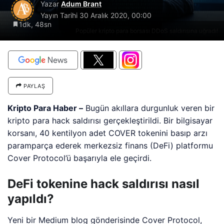
Yazar
Adum Brant
Yayın Tarihi
30 Aralık 2020, 00:00
1dk, 48sn
Popüler kripto para borsası DDoS saldırısına uğradı!
PAYLAŞ
Kripto Para Haber –
Bugün akıllara durgunluk veren bir
kripto para hack saldırısı gerçekleştirildi. Bir bilgisayar
korsanı, 40 kentilyon adet COVER tokenini basıp arzı
paramparça ederek merkezsiz finans (DeFi) platformu
Cover Protocol’ü başarıyla ele geçirdi.
DeFi tokenine hack saldırısı nasıl
yapıldı?
Yeni bir Medium blog gönderisinde Cover Protocol,