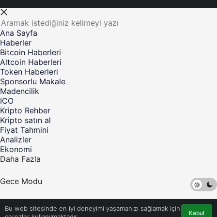
Ana Sayfa
Haberler
Bitcoin Haberleri
Altcoin Haberleri
Token Haberleri
Sponsorlu Makale
Madencilik
ICO
Kripto Rehber
Kripto satın al
Fiyat Tahmini
Analizler
Ekonomi
Daha Fazla
Gece Modu
©Telif Hakkı 2017-2023 Kripto Para Haber - Tüm Hakları
Bu web sitesinde en iyi deneyimi yaşamanızı sağlamak için
Saklıdır
Kabul
çerezler kullanılmaktadır.