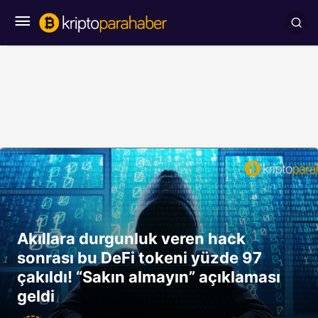
Akıllara durgunluk veren hack
sonrası bu DeFi tokeni yüzde 97
çakıldı! “Sakın almayın” açıklaması
geldi