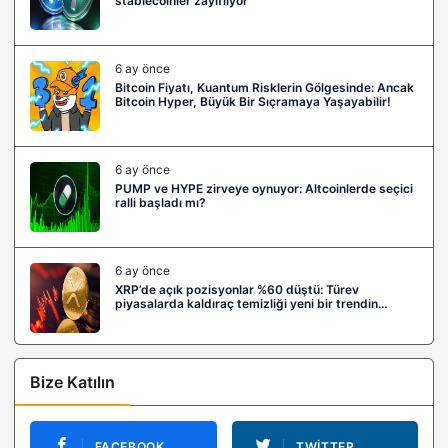
stablecoinler zayıflıyor
6 ay önce
Bitcoin Fiyatı, Kuantum Risklerin Gölgesinde: Ancak
Bitcoin Hyper, Büyük Bir Sıçramaya Yaşayabilir!
6 ay önce
PUMP ve HYPE zirveye oynuyor: Altcoinlerde seçici
ralli başladı mı?
6 ay önce
XRP’de açık pozisyonlar %60 düştü: Türev
piyasalarda kaldıraç temizliği yeni bir trendin
habercisi mi?
Bize Katılın
FACEBOOK
TWITTER