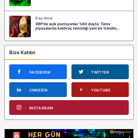
6 ay önce
XRP’de açık pozisyonlar %60 düştü: Türev
piyasalarda kaldıraç temizliği yeni bir trendin
habercisi mi?
Bize Katılın
FACEBOOK
TWITTER
LINKEDIN
YOUTUBE
INSTAGRAM