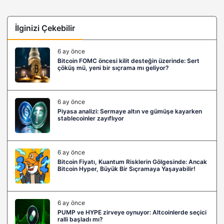
İlginizi Çekebilir
6 ay önce
Bitcoin FOMC öncesi kilit desteğin üzerinde: Sert
çöküş mü, yeni bir sıçrama mı geliyor?
6 ay önce
Piyasa analizi: Sermaye altın ve gümüşe kayarken
stablecoinler zayıflıyor
6 ay önce
Bitcoin Fiyatı, Kuantum Risklerin Gölgesinde: Ancak
Bitcoin Hyper, Büyük Bir Sıçramaya Yaşayabilir!
6 ay önce
PUMP ve HYPE zirveye oynuyor: Altcoinlerde seçici
ralli başladı mı?