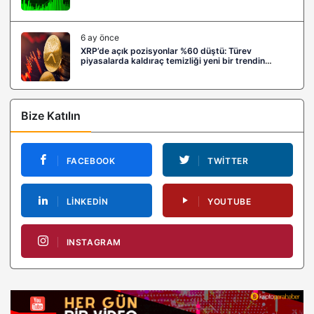
6 ay önce
XRP’de açık pozisyonlar %60 düştü: Türev
piyasalarda kaldıraç temizliği yeni bir trendin
habercisi mi?
Bize Katılın
FACEBOOK
TWITTER
LINKEDIN
YOUTUBE
INSTAGRAM