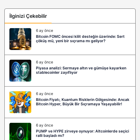
İlginizi Çekebilir
6 ay önce
Bitcoin FOMC öncesi kilit desteğin üzerinde: Sert
çöküş mü, yeni bir sıçrama mı geliyor?
6 ay önce
Piyasa analizi: Sermaye altın ve gümüşe kayarken
stablecoinler zayıflıyor
6 ay önce
Bitcoin Fiyatı, Kuantum Risklerin Gölgesinde: Ancak
Bitcoin Hyper, Büyük Bir Sıçramaya Yaşayabilir!
6 ay önce
PUMP ve HYPE zirveye oynuyor: Altcoinlerde seçici
ralli başladı mı?