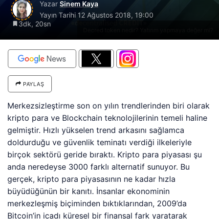
Yazar
Sinem Kaya
Yayın Tarihi
12 Ağustos 2018, 19:00
3dk, 20sn
Decred token nedir? Yatırım yapmaya değer mi?
PAYLAŞ
Merkezsizleştirme son on yılın trendlerinden biri olarak
kripto para ve Blockchain teknolojilerinin temeli haline
gelmiştir. Hızlı yükselen trend arkasını sağlamca
doldurduğu ve güvenlik teminatı verdiği ilkeleriyle
birçok sektörü geride bıraktı. Kripto para piyasası şu
anda neredeyse 3000 farklı alternatif sunuyor. Bu
gerçek, kripto para piyasasının ne kadar hızla
büyüdüğünün bir kanıtı. İnsanlar ekonominin
merkezleşmiş biçiminden bıktıklarından, 2009’da
Bitcoin’in icadı küresel bir finansal fark yaratarak