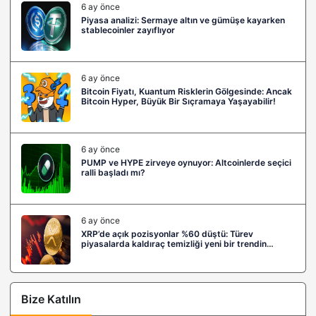
6 ay önce
Piyasa analizi: Sermaye altın ve gümüşe kayarken
stablecoinler zayıflıyor
6 ay önce
Bitcoin Fiyatı, Kuantum Risklerin Gölgesinde: Ancak
Bitcoin Hyper, Büyük Bir Sıçramaya Yaşayabilir!
6 ay önce
PUMP ve HYPE zirveye oynuyor: Altcoinlerde seçici
ralli başladı mı?
6 ay önce
XRP’de açık pozisyonlar %60 düştü: Türev
piyasalarda kaldıraç temizliği yeni bir trendin
habercisi mi?
Bize Katılın