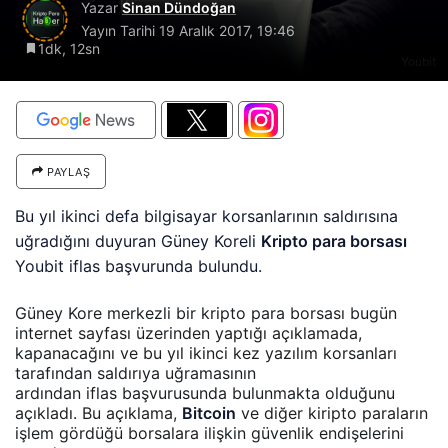
Yazar
Sinan Dündoğan
Yayın Tarihi
19 Aralık 2017, 19:46
1dk, 12sn
Youbit
PAYLAŞ
Bu yıl ikinci defa bilgisayar korsanlarının saldırısına
uğradığını duyuran Güney Koreli
Kripto para borsası
Youbit iflas başvurunda bulundu.
Güney Kore merkezli bir kripto para borsası bugün
internet sayfası üzerinden yaptığı açıklamada,
kapanacağını ve bu yıl ikinci kez yazılım korsanları
tarafından saldırıya uğramasının
ardından iflas başvurusunda bulunmakta olduğunu
açıkladı. Bu açıklama,
Bitcoin
ve diğer kiripto paraların
işlem gördüğü borsalara ilişkin güvenlik endişelerini