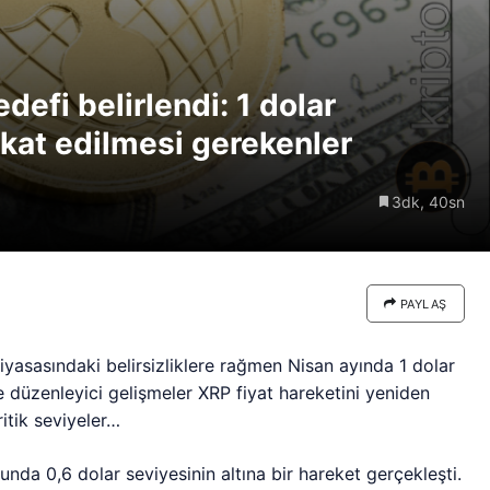
re göre
Riski: Uzun Vadeli HYPER
neden
Boğaları 31,1 Milyon Dolarlık
Birikim Yapıyor
defi belirlendi: 1 dolar
kat edilmesi gerekenler
3dk, 40sn
PAYLAŞ
iyasasındaki belirsizliklere rağmen Nisan ayında 1 dolar
e düzenleyici gelişmeler XRP fiyat hareketini yeniden
ritik seviyeler…
nda 0,6 dolar seviyesinin altına bir hareket gerçekleşti.