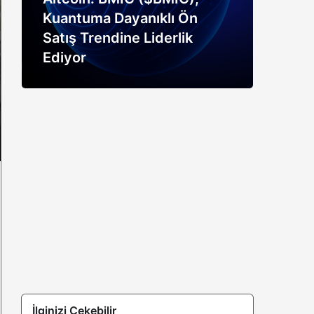
Kuantuma Dayanıklı Ön
boğ
Satış Trendine Liderlik
siny
Ediyor
açık
İlginizi Çekebilir