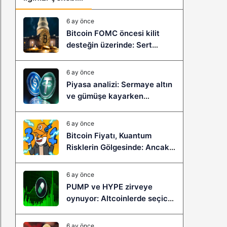
6 ay önce
Bitcoin FOMC öncesi kilit
desteğin üzerinde: Sert
çöküş mü, yeni bir sıçrama mı
geliyor?
6 ay önce
Piyasa analizi: Sermaye altın
ve gümüşe kayarken
stablecoinler zayıflıyor
6 ay önce
Bitcoin Fiyatı, Kuantum
Risklerin Gölgesinde: Ancak
Bitcoin Hyper, Büyük Bir
Sıçramaya Yaşayabilir!
6 ay önce
PUMP ve HYPE zirveye
oynuyor: Altcoinlerde seçici
ralli başladı mı?
6 ay önce