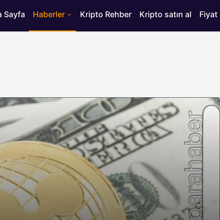
 Sayfa
Haberler
Kripto Rehber
Kripto satın al
Fiyat
HABERLER
ısı
Bitcoin’de 75 Bin Dolar