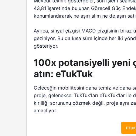
Mevcut teknik göstergeler, son işlem seansl
43,81 işaretinde bulunan Göreceli Güç Endeksi
konumlandırarak ne aşırı alım ne de aşırı sa
Ayrıca, sinyal çizgisi MACD çizgisinin biraz 
geziniyor. Bu da kısa süre içinde her iki yön
gösteriyor.
100x potansiyelli yeni 
atın: eTukTuk
Geleceğin mobilitesini daha temiz ve daha sa
proje, geleneksel TukTuk’ları eTukTuk’lar ile
kirliliği sorununu çözmek değil, proje aynı 
amaçlıyor.
ETUK