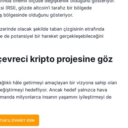
arında önemli ölçüde değişkenlik olduğunu gösteriyor.
 (RSI), gözde altcoin’i tarafız bir bölgede
tış bölgesinde olduğunu gösteriyor.
üzerinde olacak şekilde taban çizgisinin etrafında
de de potansiyel bir hareket gerçekleşebileceğini
çevreci kripto projesine göz
ğlıklı hâle getirmeyi amaçlayan bir vizyona sahip olan
 değiştirmeyi hedefliyor. Ancak hedef yalnızca hava
zamanda milyonlarca insanın yaşamını iyileştirmeyi de
TUK’U ZIYARET EDIN