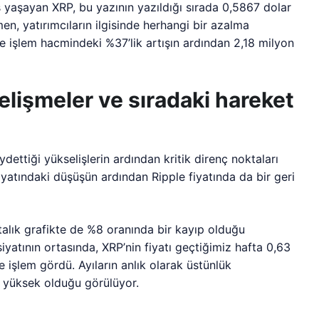
 yaşayan XRP, bu yazının yazıldığı sırada 0,5867 dolar
n, yatırımcıların ilgisinde herhangi bir azalma
 işlem hacmindeki %37’lik artışın ardından 2,18 milyon
gelişmeler ve sıradaki hareket
ettiği yükselişlerin ardından kritik direnç noktaları
 fiyatındaki düşüşün ardından Ripple fiyatında da bir geri
aftalık grafikte de %8 oranında bir kayıp olduğu
yatının ortasında, XRP’nin fiyatı geçtiğimiz hafta 0,63
 işlem gördü. Ayıların anlık olarak üstünlük
in yüksek olduğu görülüyor.