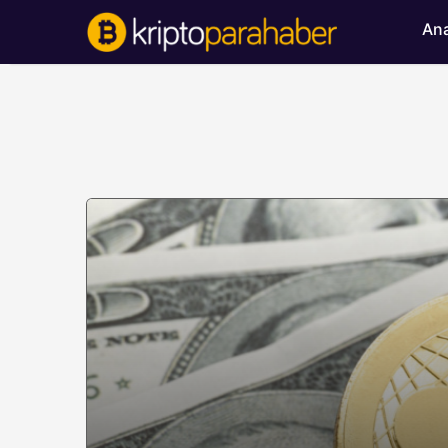
Ana
BITCOIN HABERLERI
Bitcoin’de ayı bask