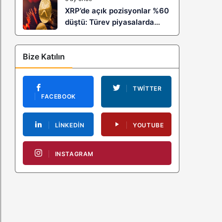
XRP’de açık pozisyonlar %60
düştü: Türev piyasalarda
kaldıraç temizliği yeni bir
trendin habercisi mi?
Bize Katılın
TWITTER
FACEBOOK
LINKEDIN
YOUTUBE
INSTAGRAM