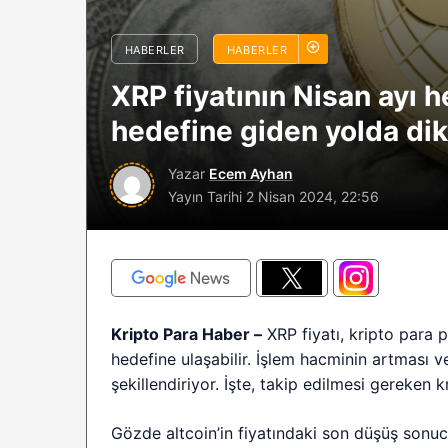
sürüyor: Analistle
2026 BTC çöküşü 
HABERLER
HABERLER
sınırlı kalabilir?
XRP fiyatının Nisan ayı he
hedefine giden yolda dik
Yazar
Ecem Ayhan
Yayın Tarihi
2 Nisan 2024, 22:56
Kripto Para Haber –
XRP fiyatı, kripto para p
hedefine ulaşabilir. İşlem hacminin artması v
şekillendiriyor. İşte, takip edilmesi gereken k
Gözde altcoin’in fiyatındaki son düşüş sonucu