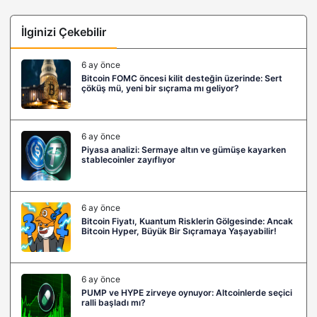
İlginizi Çekebilir
6 ay önce
Bitcoin FOMC öncesi kilit desteğin üzerinde: Sert
çöküş mü, yeni bir sıçrama mı geliyor?
6 ay önce
Piyasa analizi: Sermaye altın ve gümüşe kayarken
stablecoinler zayıflıyor
6 ay önce
Bitcoin Fiyatı, Kuantum Risklerin Gölgesinde: Ancak
Bitcoin Hyper, Büyük Bir Sıçramaya Yaşayabilir!
6 ay önce
PUMP ve HYPE zirveye oynuyor: Altcoinlerde seçici
ralli başladı mı?