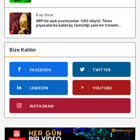
6 ay önce
XRP’de açık pozisyonlar %60 düştü: Türev
piyasalarda kaldıraç temizliği yeni bir trendin
habercisi mi?
Bize Katılın
FACEBOOK
TWITTER
LINKEDIN
YOUTUBE
INSTAGRAM