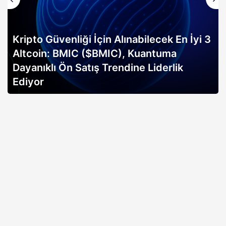
ği İçin Alınabilecek En İyi 3
C ($BMIC), Kuantuma
Altın rallisi, 
atış Trendine Liderlik
erken sinyali mi
açıklıyor…