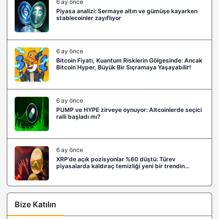
6 ay önce
Piyasa analizi: Sermaye altın ve gümüşe kayarken
stablecoinler zayıflıyor
6 ay önce
Bitcoin Fiyatı, Kuantum Risklerin Gölgesinde: Ancak
Bitcoin Hyper, Büyük Bir Sıçramaya Yaşayabilir!
6 ay önce
PUMP ve HYPE zirveye oynuyor: Altcoinlerde seçici
ralli başladı mı?
6 ay önce
XRP’de açık pozisyonlar %60 düştü: Türev
piyasalarda kaldıraç temizliği yeni bir trendin
habercisi mi?
Bize Katılın