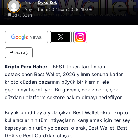
Yazar
Öykü Kök
Yayın Tarihi
20 Nisan 2025, 19:06
Best Wallet ön satışı sona yaklaşıyor! Yatırımcılar neden bu projeye akın
3dk, 32sn
ediyor?
PAYLAŞ
Kripto Para Haber –
BEST token tarafından
desteklenen Best Wallet, 2026 yılının sonuna kadar
kripto cüzdan pazarının büyük bir kısmını ele
geçirmeyi hedefliyor. Bu güvenli, çok zincirli, çok
cüzdanlı platform sektöre hakim olmayı hedefliyor.
Büyük bir iddiayla yola çıkan Best Wallet ekibi, kripto
kullanıcılarının tüm ihtiyaçlarını karşılamak için her şeyi
kapsayan bir ürün yelpazesi olarak, Best Wallet, Best
DEX ve Best Card’dan oluşur.