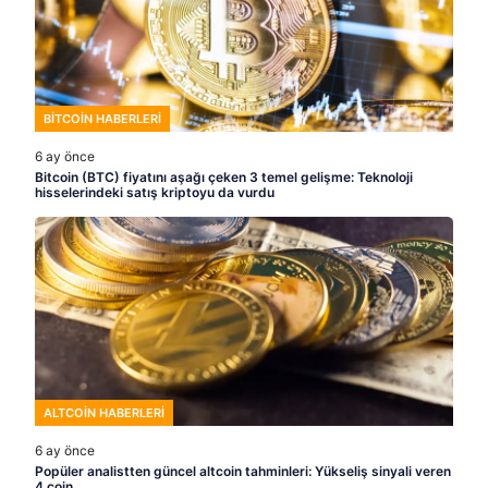
BITCOIN HABERLERI
6 ay önce
Bitcoin (BTC) fiyatını aşağı çeken 3 temel gelişme: Teknoloji
hisselerindeki satış kriptoyu da vurdu
ALTCOIN HABERLERI
6 ay önce
Popüler analistten güncel altcoin tahminleri: Yükseliş sinyali veren
4 coin