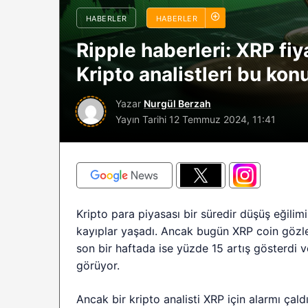
sürüyor: Analistle
HABERLER
HABERLER
2026 BTC çöküşü 
Ripple haberleri: XRP fiy
sınırlı kalabilir?
Kripto analistleri bu ko
Yazar
Nurgül Berzah
Yayın Tarihi
12 Temmuz 2024, 11:41
Kripto para piyasası bir süredir düşüş eğili
kayıplar yaşadı. Ancak bugün XRP coin gözle 
son bir haftada ise yüzde 15 artış gösterdi 
görüyor.
Ancak bir kripto analisti XRP için alarmı çald