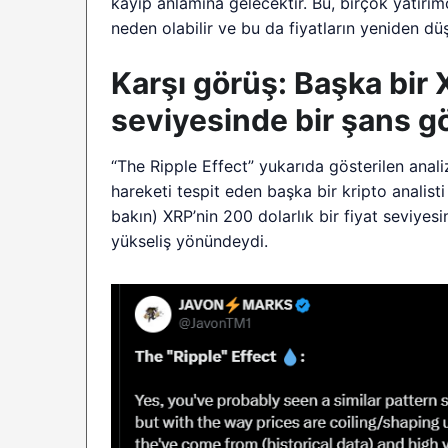
kayıp anlamına gelecektir. Bu, birçok yatırım
neden olabilir ve bu da fiyatların yeniden dü
Karşı görüş: Başka bir 
seviyesinde bir şans g
“The Ripple Effect” yukarıda gösterilen anal
hareketi tespit eden başka bir kripto analist
bakın) XRP’nin 200 dolarlık bir fiyat seviyes
yükseliş yönündeydi.