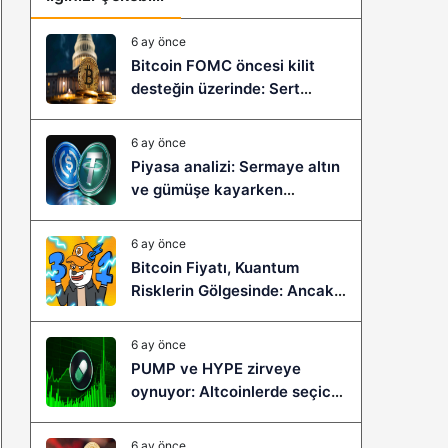
6 ay önce
Bitcoin FOMC öncesi kilit
desteğin üzerinde: Sert
çöküş mü, yeni bir sıçrama mı
geliyor?
6 ay önce
Piyasa analizi: Sermaye altın
ve gümüşe kayarken
stablecoinler zayıflıyor
6 ay önce
Bitcoin Fiyatı, Kuantum
Risklerin Gölgesinde: Ancak
Bitcoin Hyper, Büyük Bir
Sıçramaya Yaşayabilir!
6 ay önce
PUMP ve HYPE zirveye
oynuyor: Altcoinlerde seçici
ralli başladı mı?
6 ay önce