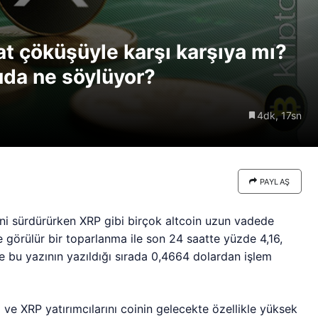
re göre
Riski: Uzun Vadeli HYPER
neden
Boğaları 31,1 Milyon Dolarlık
at çöküşüyle karşı karşıya mı?
Birikim Yapıyor
nuda ne söylüyor?
4dk, 17sn
PAYLAŞ
mini sürdürürken XRP gibi birçok altcoin uzun vadede
görülür bir toparlanma ile son 24 saatte yüzde 4,16,
ve bu yazının yazıldığı sırada 0,4664 dolardan işlem
ı ve XRP yatırımcılarını coinin gelecekte özellikle yüksek