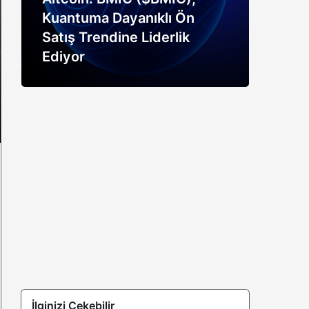
Kuantuma Dayanıklı Ön
boğ
Satış Trendine Liderlik
siny
Ediyor
açık
İlginizi Çekebilir