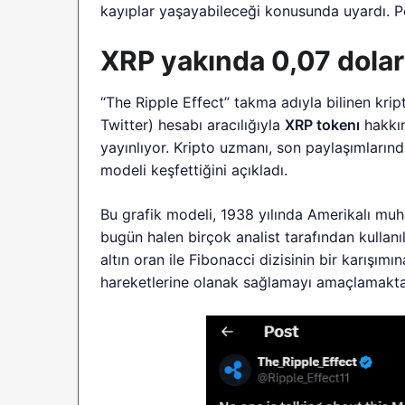
kayıplar yaşayabileceği konusunda uyardı. P
XRP yakında 0,07 dola
“The Ripple Effect” takma adıyla bilinen krip
Twitter) hesabı aracılığıyla
XRP tokenı
hakkın
yayınlıyor. Kripto uzmanı, son paylaşımlarınd
modeli keşfettiğini açıkladı.
Bu grafik modeli, 1938 yılında Amerikalı muha
bugün halen birçok analist tarafından kullanı
altın oran ile Fibonacci dizisinin bir karışım
hareketlerine olanak sağlamayı amaçlamakta