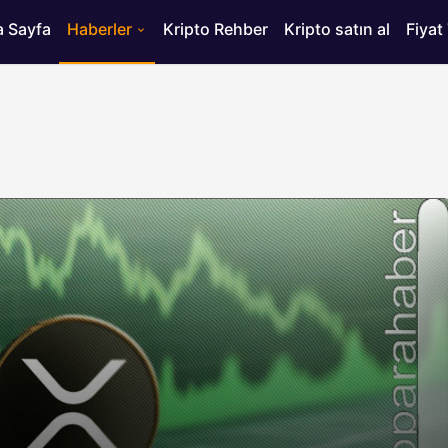
 Sayfa
Haberler
Kripto Rehber
Kripto satın al
Fiyat
HABERLER
ısı
Bitcoin’de 75 Bin Dolar