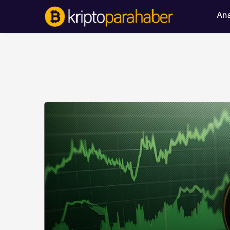
Ana
BITCOIN HABERLERI
Bitcoin’de ayı bask