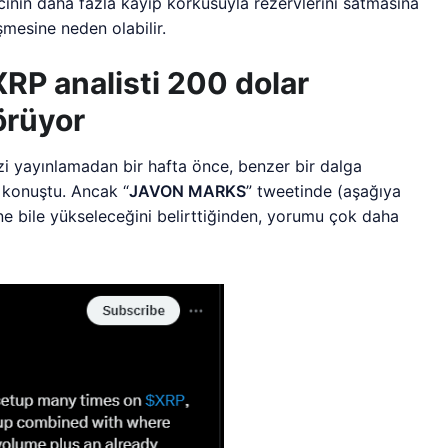
cının daha fazla kayıp korkusuyla rezervlerini satmasına
şmesine neden olabilir.
XRP analisti 200 dolar
örüyor
izi yayınlamadan bir hafta önce, benzer bir dalga
i konuştu. Ancak “
JAVON MARKS
” tweetinde (aşağıya
ine bile yükseleceğini belirttiğinden, yorumu çok daha