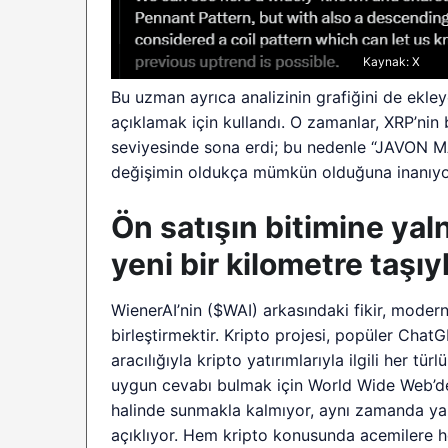
Kaynak: X
Bu uzman ayrıca analizinin grafiğini de ekl
açıklamak için kullandı. O zamanlar, XRP’ni
seviyesinde sona erdi; bu nedenle “JAVON M
değişimin oldukça mümkün olduğuna inanıyo
Ön satışın bitimine yal
yeni bir kilometre taşıy
WienerAI’nin ($WAI) arkasındaki fikir, mode
birleştirmektir. Kripto projesi, popüler Chat
aracılığıyla kripto yatırımlarıyla ilgili her 
uygun cevabı bulmak için World Wide Web’de 
halinde sunmakla kalmıyor, aynı zamanda yap
açıklıyor. Hem kripto konusunda acemilere h