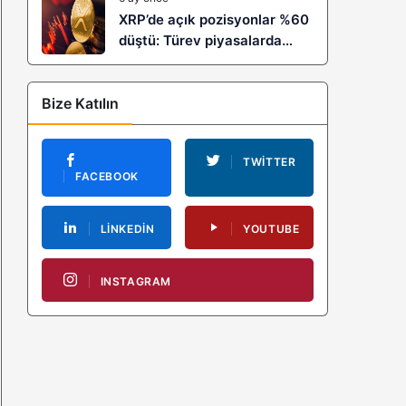
XRP’de açık pozisyonlar %60
düştü: Türev piyasalarda
kaldıraç temizliği yeni bir
trendin habercisi mi?
Bize Katılın
TWITTER
FACEBOOK
LINKEDIN
YOUTUBE
INSTAGRAM