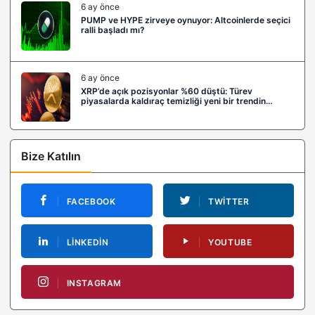
6 ay önce
PUMP ve HYPE zirveye oynuyor: Altcoinlerde seçici
ralli başladı mı?
6 ay önce
XRP’de açık pozisyonlar %60 düştü: Türev
piyasalarda kaldıraç temizliği yeni bir trendin
habercisi mi?
Bize Katılın
FACEBOOK
TWITTER
LINKEDIN
YOUTUBE
INSTAGRAM