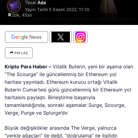
Yazar
Ada
Yayın Tarihi
5 Kasım 2022, 11:10
2dk, 45sn
Vitalik Buterin, 'güncelenmiş Ethereum yol haritasını' paylaştı!
PAYLAŞ
Kripto Para Haber –
Vitalik Buterin, yeni bir aşama olan
“The Scourge” ile güncellenmiş bir Ethereum yol
haritası yayınladı. Ethereum kurucu ortağı Vitalik
Buterin Cumartesi günü güncellenmiş bir Ethereum yol
haritasını paylaştı. Birleştirme başarıyla
tamamlandığında, sonraki aşamalar Surge, Scourge,
Verge, Purge ve Splurge’dır.
Büyük değişiklikler arasında The Verge, yalnızca
“verkle ağaçları” ile değil, “doğrulama” ile ilgilidir.