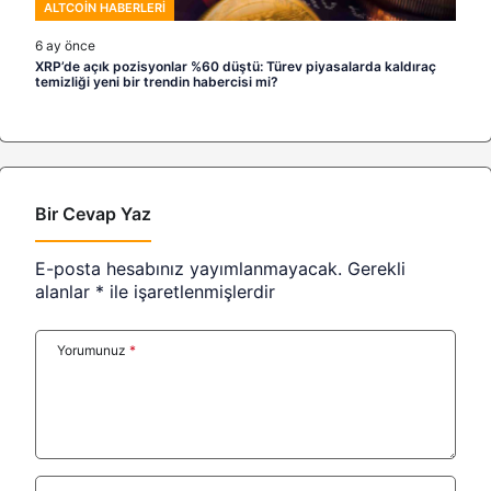
ALTCOIN HABERLERI
6 ay önce
XRP’de açık pozisyonlar %60 düştü: Türev piyasalarda kaldıraç
temizliği yeni bir trendin habercisi mi?
Bir Cevap Yaz
E-posta hesabınız yayımlanmayacak.
Gerekli
alanlar
*
ile işaretlenmişlerdir
Yorumunuz
*