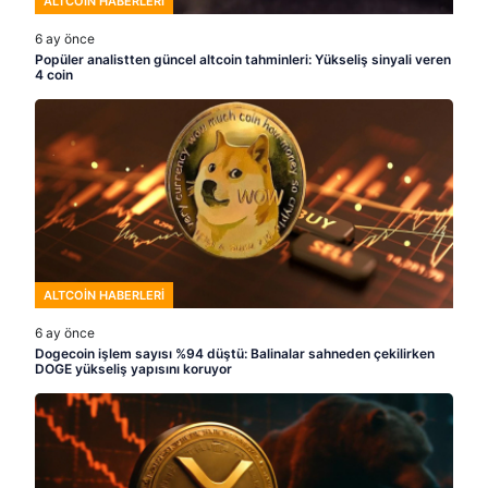
ALTCOIN HABERLERI
6 ay önce
Popüler analistten güncel altcoin tahminleri: Yükseliş sinyali veren
4 coin
ALTCOIN HABERLERI
6 ay önce
Dogecoin işlem sayısı %94 düştü: Balinalar sahneden çekilirken
DOGE yükseliş yapısını koruyor