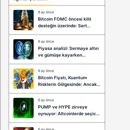
6 ay önce
Bitcoin FOMC öncesi kilit
desteğin üzerinde: Sert
çöküş mü, yeni bir sıçrama mı
geliyor?
6 ay önce
Piyasa analizi: Sermaye altın
ve gümüşe kayarken
stablecoinler zayıflıyor
6 ay önce
Bitcoin Fiyatı, Kuantum
Risklerin Gölgesinde: Ancak
Bitcoin Hyper, Büyük Bir
Sıçramaya Yaşayabilir!
6 ay önce
PUMP ve HYPE zirveye
oynuyor: Altcoinlerde seçici
ralli başladı mı?
6 ay önce