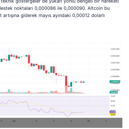
 teknik göstergeler de yukarı yönlü dengeli bir hareketi
 destek noktaları 0,000086 ile 0,000090. Altcoin bu
at artışına giderek mayıs ayındaki 0,00012 dolarlı