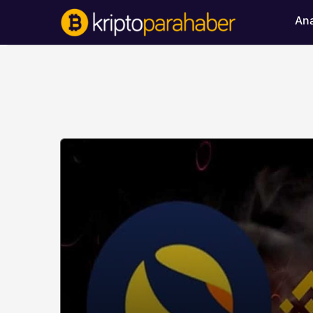
Ana
BITCOIN HABERLERI
Bitcoin’de ayı bask