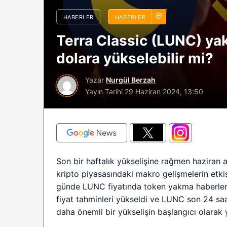
sürüyor: Analistle
HABERLER
HABERLER
2026 BTC çöküşü 
Terra Classic (LUNC) yak
sınırlı kalabilir?
dolara yükselebilir mi?
Yazar
Nurgül Berzah
Yayın Tarihi
29 Haziran 2024, 13:50
Son bir haftalık yükselişine rağmen hazira
kripto piyasasındaki makro gelişmelerin etkis
günde LUNC fiyatında token yakma haberleri e
fiyat tahminleri yükseldi ve LUNC son 24 saa
daha önemli bir yükselişin başlangıcı olarak