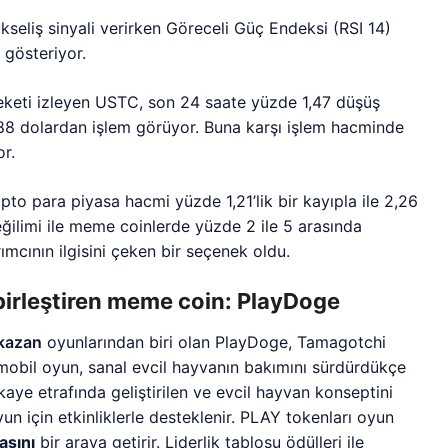
kseliş sinyali verirken Göreceli Güç Endeksi (RSI 14)
 gösteriyor.
reketi izleyen USTC, son 24 saate yüzde 1,47 düşüş
788 dolardan işlem görüyor. Buna karşı işlem hacminde
or.
pto para piyasa hacmi yüzde 1,21’lik bir kayıpla ile 2,26
eğilimi ile meme coinlerde yüzde 2 ile 5 arasında
mcının ilgisini çeken bir seçenek oldu.
birleştiren meme coin: PlayDoge
-kazan
oyunlarından biri olan PlayDoge, Tamagotchi
 mobil oyun, sanal evcil hayvanın bakımını sürdürdükçe
aye etrafında geliştirilen ve evcil hayvan konseptini
 için etkinliklerle desteklenir. PLAY tokenları oyun
asını
bir araya getirir. Liderlik tablosu ödülleri ile