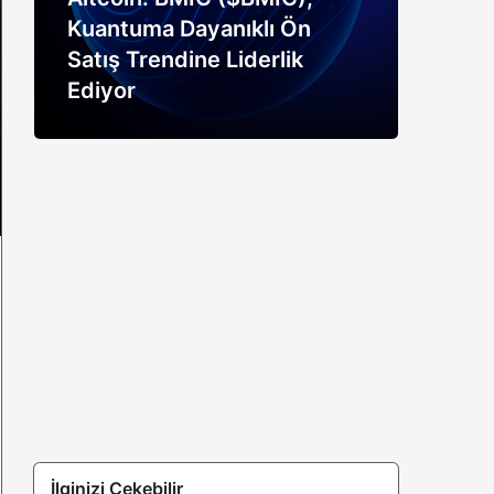
Kuantuma Dayanıklı Ön
boğ
Satış Trendine Liderlik
siny
Ediyor
açık
İlginizi Çekebilir