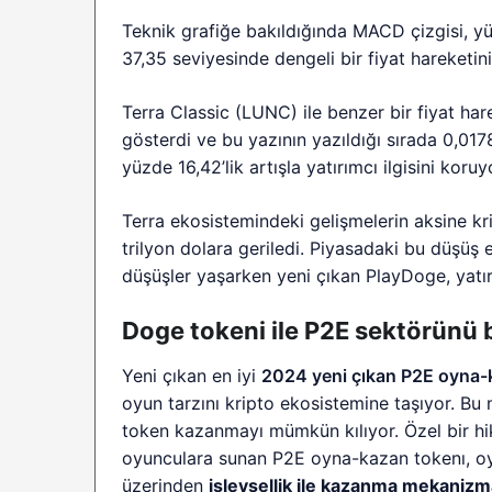
Teknik grafiğe bakıldığında MACD çizgisi, yü
37,35 seviyesinde dengeli bir fiyat hareketini
Terra Classic (LUNC) ile benzer bir fiyat ha
gösterdi ve bu yazının yazıldığı sırada 0,01
yüzde 16,42’lik artışla yatırımcı ilgisini koruy
Terra ekosistemindeki gelişmelerin aksine kri
trilyon dolara geriledi. Piyasadaki bu düşüş 
düşüşler yaşarken yeni çıkan PlayDoge, yatırı
Doge tokeni ile P2E sektörünü 
Yeni çıkan en iyi
2024 yeni çıkan P2E oyna
oyun tarzını kripto ekosistemine taşıyor. Bu
token kazanmayı mümkün kılıyor. Özel bir hik
oyunculara sunan P2E oyna-kazan tokenı, oyun
üzerinden
işlevsellik ile kazanma mekanizm