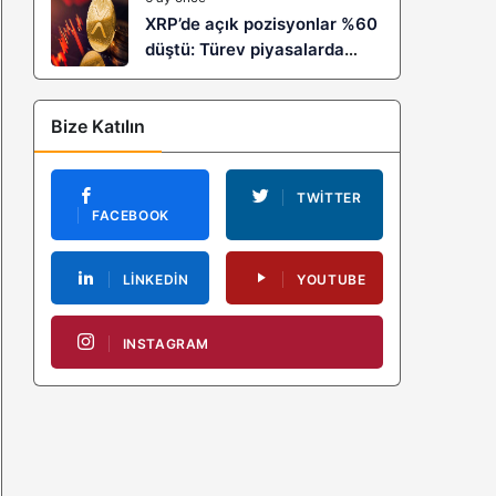
XRP’de açık pozisyonlar %60
düştü: Türev piyasalarda
kaldıraç temizliği yeni bir
trendin habercisi mi?
Bize Katılın
TWITTER
FACEBOOK
LINKEDIN
YOUTUBE
INSTAGRAM