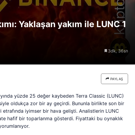
re göre
Riski: Uzun Vadeli HYPER
neden
Boğaları 31,1 Milyon Dolarlık
ımı: Yaklaşan yakım ile LUNC 1
Birikim Yapıyor
3dk, 36sn
PAYLAŞ
n ayında yüzde 25 değer kaybeden Terra Classic (LUNC)
iyle oldukça zor bir ay geçirdi. Bununla birlikte son bir
trafında iyimser bir hava gelişti. Analistlerin LUNC
te hafif bir toparlanma gösterdi. Fiyattaki bu oynaklık
 yorumlanıyor.