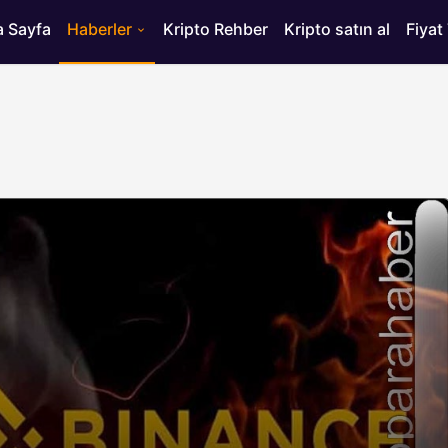
 Sayfa
Haberler
Kripto Rehber
Kripto satın al
Fiyat
HABERLER
ısı
Bitcoin’de 75 Bin Dolar