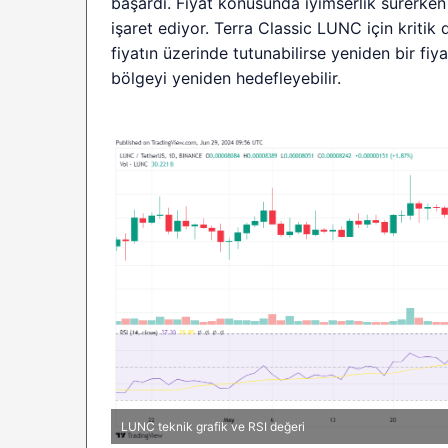
başardı. Fiyat konusunda iyimserlik sürerken
işaret ediyor. Terra Classic LUNC için kritik
fiyatın üzerinde tutunabilirse yeniden bir fiy
bölgeyi yeniden hedefleyebilir.
LUNC teknik grafik ve RSI değeri