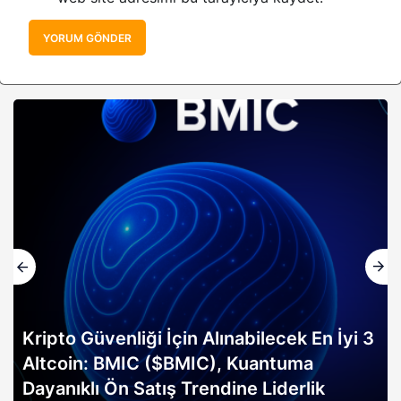
YORUM GÖNDER
cek En İyi 3
tuma
Altın rallisi, 2026 Bitcoin boğa
derlik
erken sinyali mi? Bitwise analist