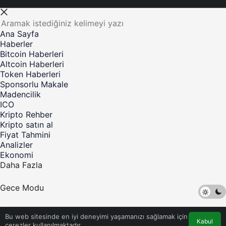
Ana Sayfa
Haberler
Bitcoin Haberleri
Altcoin Haberleri
Token Haberleri
Sponsorlu Makale
Madencilik
ICO
Kripto Rehber
Kripto satın al
Fiyat Tahmini
Analizler
Ekonomi
Daha Fazla
Gece Modu
©Telif Hakkı 2017-2023 Kripto Para Haber - Tüm Hakları
Bu web sitesinde en iyi deneyimi yaşamanızı sağlamak için
Saklıdır
Kabul
çerezler kullanılmaktadır.