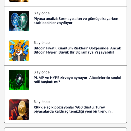
6 ay önce
Piyasa analizi: Sermaye altın ve gümüşe kayarken
stablecoinler zayıflıyor
6 ay önce
Bitcoin Fiyatı, Kuantum Risklerin Gölgesinde: Ancak
Bitcoin Hyper, Büyük Bir Sıçramaya Yaşayabilir!
6 ay önce
PUMP ve HYPE zirveye oynuyor: Altcoinlerde seçici
ralli başladı mı?
6 ay önce
XRP’de açık pozisyonlar %60 düştü: Türev
piyasalarda kaldıraç temizliği yeni bir trendin
habercisi mi?