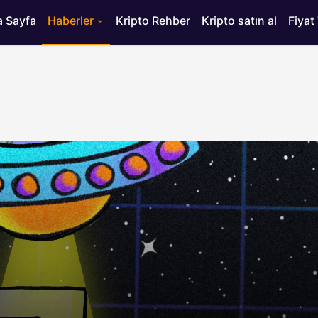
 Sayfa
Haberler
Kripto Rehber
Kripto satın al
Fiyat
HABERLER
ısı
Bitcoin’de 75 Bin Dolar