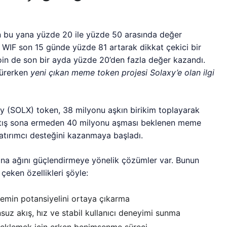
n bu yana yüzde 20 ile yüzde 50 arasında değer
 WIF son 15 günde yüzde 81 artarak dikkat çekici bir
n de son bir ayda yüzde 20’den fazla değer kazandı.
 sürerken
yeni çıkan meme token projesi Solaxy’e olan ilgi
xy (SOLX) token, 38 milyonu aşkın birikim toplayarak
 satış sona ermeden 40 milyonu aşması beklenen meme
yatırımcı desteğini kazanmaya başladı.
ana ağını güçlendirmeye yönelik çözümler var. Bunun
eken özellikleri şöyle:
min potansiyelini ortaya çıkarma
suz akış, hız ve stabil kullanıcı deneyimi sunma
teklemek için erken benimsenme süreci