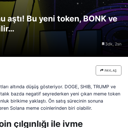
re göre
Riski: Uzun Vadeli HYPER
neden
Boğaları 31,1 Milyon Dolarlık
u aştı! Bu yeni token, BONK ve
Birikim Yapıyor
lir…
3dk, 2sn
PAYLAŞ
tları altında düşüş gösteriyor. DOGE, SHIB, TRUMP ve
talık bazda negatif seyrederken yeni çıkan meme token
nluk birikime yaklaştı. Ön satış sürecinin sonuna
eren Solana meme coinlerinden biri olabilir.
n çılgınlığı ile ivme