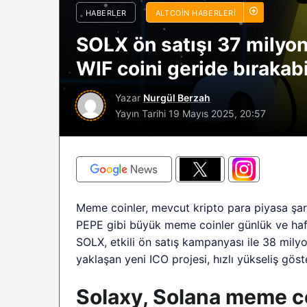
HABERLER
ALTCOIN HABERLERI
sürüyor: Analistle
2026 BTC çöküşü 
SOLX ön satışı 37 milyon
sınırlı kalabilir?
WIF coini geride bırakabi
Yazar
Nurgül Berzah
Yayın Tarihi
19 Mayıs 2025, 20:57
Meme coinler, mevcut kripto para piyasa şar
PEPE gibi büyük meme coinler günlük ve haf
SOLX, etkili ön satış kampanyası ile 38 milyo
yaklaşan yeni ICO projesi, hızlı yükseliş göst
Solaxy, Solana meme coi