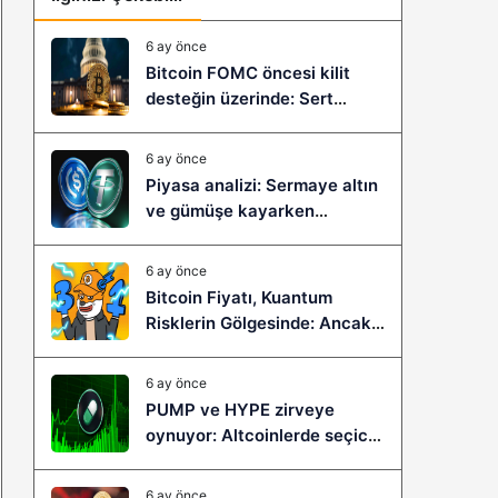
6 ay önce
Bitcoin FOMC öncesi kilit
desteğin üzerinde: Sert
çöküş mü, yeni bir sıçrama mı
geliyor?
6 ay önce
Piyasa analizi: Sermaye altın
ve gümüşe kayarken
stablecoinler zayıflıyor
6 ay önce
Bitcoin Fiyatı, Kuantum
Risklerin Gölgesinde: Ancak
Bitcoin Hyper, Büyük Bir
Sıçramaya Yaşayabilir!
6 ay önce
PUMP ve HYPE zirveye
oynuyor: Altcoinlerde seçici
ralli başladı mı?
6 ay önce