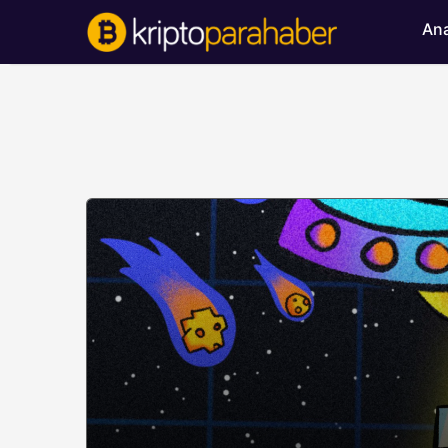
Ana
BITCOIN HABERLERI
Bitcoin’de ayı bask