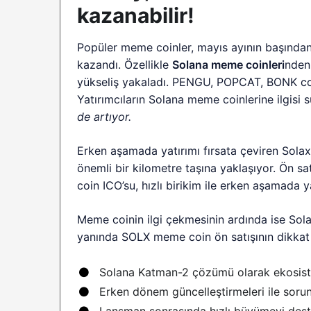
kazanabilir!
Popüler meme coinler, mayıs ayının başında
kazandı. Özellikle
Solana meme coinleri
nden
yükseliş yakaladı. PENGU, POPCAT, BONK coi
Yatırımcıların Solana meme coinlerine ilgisi
de artıyor.
Erken aşamada yatırımı fırsata çeviren Sola
önemli bir kilometre taşına yaklaşıyor. Ön
coin ICO’su, hızlı birikim ile erken aşamada 
Meme coinin ilgi çekmesinin ardında ise Sol
yanında SOLX meme coin ön satışının dikkat ç
Solana Katman-2 çözümü olarak ekosiste
Erken dönem güncelleştirmeleri ile sorun
Lansman sonrasında hızlı büyümeyi des