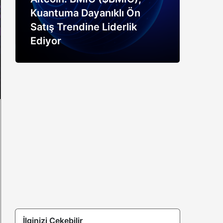
Kuantuma Dayanıklı Ön
boğ
Satış Trendine Liderlik
siny
Ediyor
açık
İlginizi Çekebilir