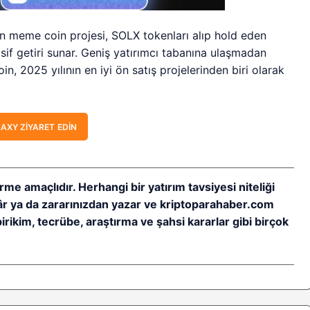
an meme coin projesi, SOLX tokenları alıp hold eden
asif getiri sunar. Geniş yatırımcı tabanına ulaşmadan
n, 2025 yılının en iyi ön satış projelerinden biri olarak
AXY ZIYARET EDIN
rme amaçlıdır. Herhangi bir yatırım tavsiyesi niteliği
kâr ya da zararınızdan yazar ve kriptoparahaber.com
birikim, tecrübe, araştırma ve şahsi kararlar gibi birçok