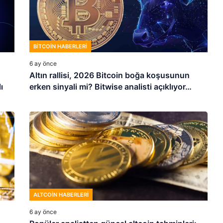
BITCOIN HABERLERI
6 ay önce
Altın rallisi, 2026 Bitcoin boğa koşusunun
ı
erken sinyali mi? Bitwise analisti açıklıyor…
ALTCOIN HABERLERI
6 ay önce