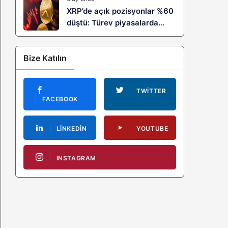
XRP’de açık pozisyonlar %60
düştü: Türev piyasalarda
kaldıraç temizliği yeni bir
trendin habercisi mi?
Bize Katılın
TWITTER
FACEBOOK
LINKEDIN
YOUTUBE
INSTAGRAM