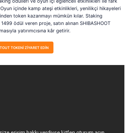
aking ödülleri ve oyun içi eğlenceli etkinlikleri ile fark
Oyun içinde kamp ateşi etkinlikleri, yenilikçi hikayeleri
zerinden token kazanmayı mümkün kılar. Staking
de 1499 ödül veren proje, satın alınan SHIBASHOOT
masıyla yatırımcısına kâr getirir.
TOUT TOKENI ZIYARET EDIN