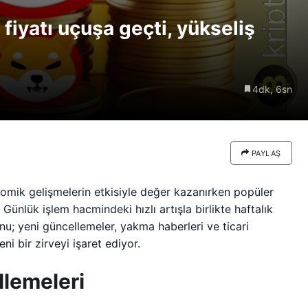
i HYPER
Kuantuma Dayanıklı Ön
 fiyatı uçuşa geçti, yükseliş
n Dolarlık
Satış Trendine Liderlik
Ediyor
4dk, 6sn
PAYLAŞ
mik gelişmelerin etkisiyle değer kazanırken popüler
Günlük işlem hacmindeki hızlı artışla birlikte haftalık
nu; yeni güncellemeler, yakma haberleri ve ticari
i bir zirveyi işaret ediyor.
llemeleri