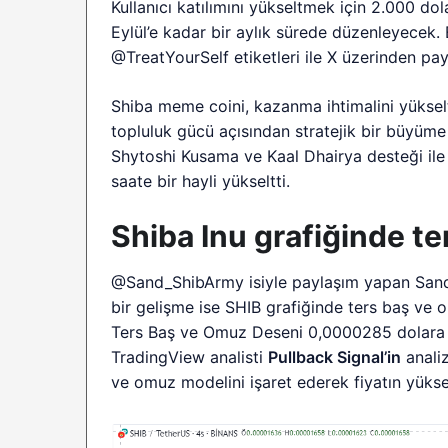
Kullanıcı katılımını yükseltmek için 2.000 do
Eylül’e kadar bir aylık sürede düzenleyecek. 
@TreatYourSelf etiketleri ile X üzerinden p
Shiba meme coini, kazanma ihtimalini yükse
topluluk gücü açısından stratejik bir büyüme 
Shytoshi Kusama ve Kaal Dhairya desteği ile 
saate bir hayli yükseltti.
Shiba Inu grafiğinde t
@Sand_ShibArmy isiyle paylaşım yapan Sand 
bir gelişme ise SHIB grafiğinde ters baş ve
Ters Baş ve Omuz Deseni 0,0000285 dolara po
TradingView analisti
Pullback Signal’in
analiz
ve omuz modelini işaret ederek fiyatın yüksel