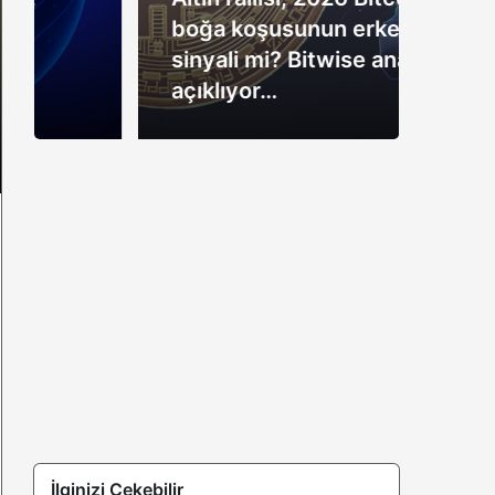
boğa koşusunun erken
çeke
sinyali mi? Bitwise analisti
Tekn
açıklıyor…
satı
İlginizi Çekebilir