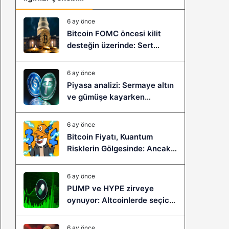
6 ay önce
Bitcoin FOMC öncesi kilit
desteğin üzerinde: Sert
çöküş mü, yeni bir sıçrama mı
geliyor?
6 ay önce
Piyasa analizi: Sermaye altın
ve gümüşe kayarken
stablecoinler zayıflıyor
6 ay önce
Bitcoin Fiyatı, Kuantum
Risklerin Gölgesinde: Ancak
Bitcoin Hyper, Büyük Bir
Sıçramaya Yaşayabilir!
6 ay önce
PUMP ve HYPE zirveye
oynuyor: Altcoinlerde seçici
ralli başladı mı?
6 ay önce