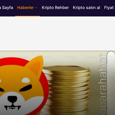
 Sayfa
Haberler
Kripto Rehber
Kripto satın al
Fiyat
HABERLER
Kripto Güvenliği İçin
Alınabilecek En İyi 3
olar
Altcoin: BMIC ($BMIC),