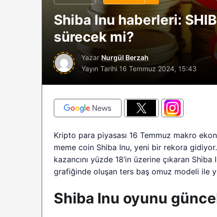
 Analistlere göre
Riski: Uzun Vadel
Shiba Inu haberleri: SHIB
TC çöküşü neden
Boğaları 31,1 Milyo
sürecek mi?
alabilir?
Birikim Yapıyor
Yazar
Nurgül Berzah
Yayın Tarihi
16 Temmuz 2024, 15:43
Kripto para piyasası 16 Temmuz makro ekono
meme coin Shiba Inu, yeni bir rekora gidiyor. 
kazancını yüzde 18’in üzerine çıkaran Shiba I
grafiğinde oluşan ters baş omuz modeli ile yen
Shiba Inu oyunu günce