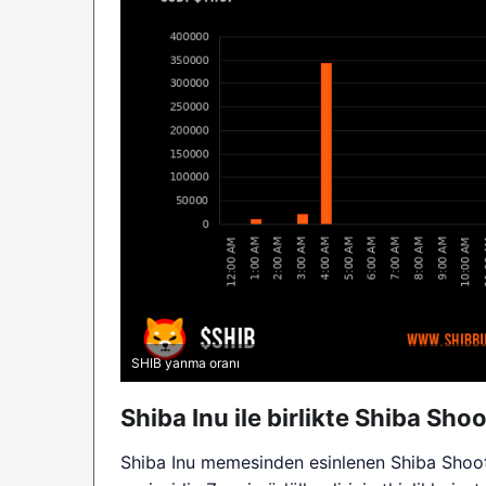
SHIB yanma oranı
Shiba Inu ile birlikte Shiba Sh
Shiba Inu memesinden esinlenen Shiba Shooto