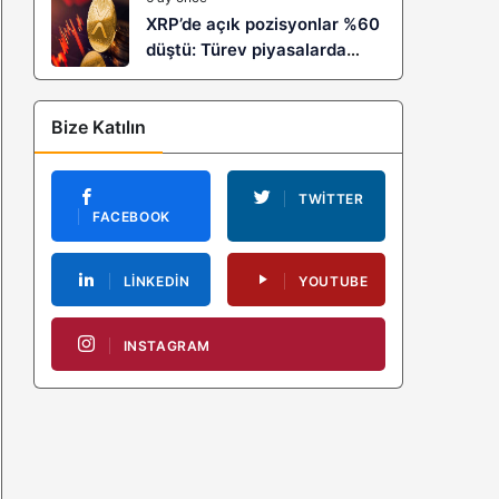
XRP’de açık pozisyonlar %60
düştü: Türev piyasalarda
kaldıraç temizliği yeni bir
trendin habercisi mi?
Bize Katılın
TWITTER
FACEBOOK
LINKEDIN
YOUTUBE
INSTAGRAM