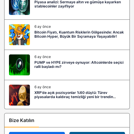
Piyasa analizi: Sermaye altın ve gümüşe kayarken
stablecoinler zayıflıyor
6 ay önce
Bitcoin Fiyatı, Kuantum Risklerin Gölgesinde: Ancak
Bitcoin Hyper, Büyük Bir Sıçramaya Yaşayabilir!
6 ay önce
PUMP ve HYPE zirveye oynuyor: Altcoinlerde seçici
ralli başladı mı?
6 ay önce
XRP’de açık pozisyonlar %60 düştü: Türev
piyasalarda kaldıraç temizliği yeni bir trendin
habercisi mi?
Bize Katılın