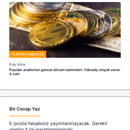
ALTCOIN HABERLERI
6 ay önce
Popüler analistten güncel altcoin tahminleri: Yükseliş sinyali veren
4 coin
Bir Cevap Yaz
E-posta hesabınız yayımlanmayacak.
Gerekli
alanlar
*
ile işaretlenmişlerdir