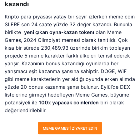
kazandı
Kripto para piyasası yatay bir seyir izlerken meme coin
SLERF son 24 saate yüzde 32 değer kazandı. Bununla
birlikte
yeni çıkan oyna-kazan tokenı
olan Meme
Games, 2024 Olimpiyat memesi olarak tanıtıldı. Çok
kısa bir sürede 230,489.93 üzerinde birikim toplayan
projede 5 meme karakter farklı ülkeleri temsil ederek
yarışır. Kazanının bonus kazandığı oyunlarda her
yarışmacı eşit kazanma şansına sahiptir. DOGE, WIF
gibi meme karakterlerin yer aldığı oyunda erken alımda
yüzde 20 bonus kazanma şansı bulunur. Eylül’de DEX
listelerine girmeyi hedefleyen Meme Games, büyüme
potansiyeli ile
100x yapacak coinlerden
biri olarak
değerlendirilebilir.
MEME GAMES’I ZIYARET EDIN