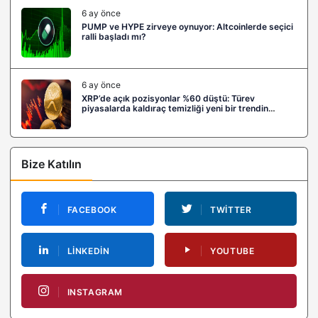
6 ay önce
PUMP ve HYPE zirveye oynuyor: Altcoinlerde seçici
ralli başladı mı?
6 ay önce
XRP’de açık pozisyonlar %60 düştü: Türev
piyasalarda kaldıraç temizliği yeni bir trendin
habercisi mi?
Bize Katılın
FACEBOOK
TWITTER
LINKEDIN
YOUTUBE
INSTAGRAM