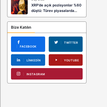
XRP’de açık pozisyonlar %60
düştü: Türev piyasalarda
kaldıraç temizliği yeni bir
trendin habercisi mi?
Bize Katılın
TWITTER
FACEBOOK
LINKEDIN
YOUTUBE
INSTAGRAM