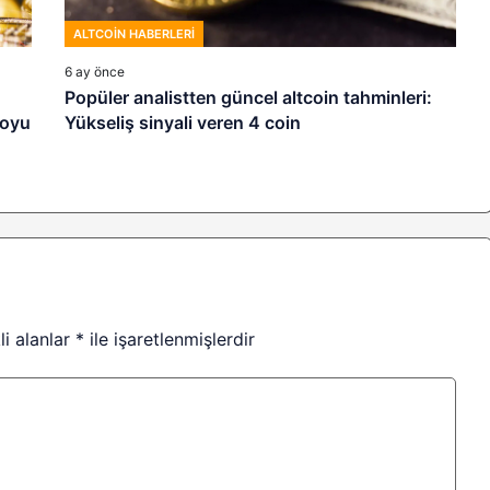
ALTCOIN HABERLERI
6 ay önce
Popüler analistten güncel altcoin tahminleri:
toyu
Yükseliş sinyali veren 4 coin
li alanlar
*
ile işaretlenmişlerdir