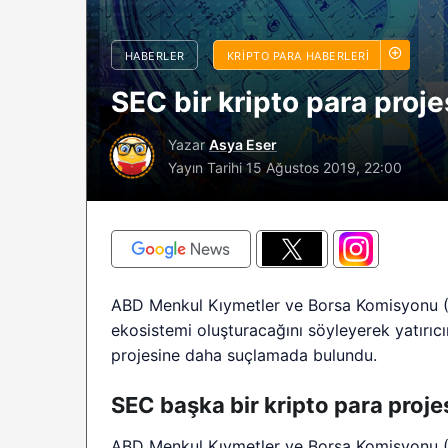
sürüyor: Analistle
2026 BTC çöküşü 
HABERLER
KRIPTO PARA HABERLERI
sınırlı kalabilir?
SEC bir kripto para proj
Yazar
Asya Eser
Yayın Tarihi
15 Ağustos 2019, 22:00
ABD Menkul Kıymetler ve Borsa Komisyonu (S
ekosistemi oluşturacağını söyleyerek yatırıc
projesine daha suçlamada bulundu.
SEC başka bir kripto para proje
ABD Menkul Kıymetler ve Borsa Komisyonu (S