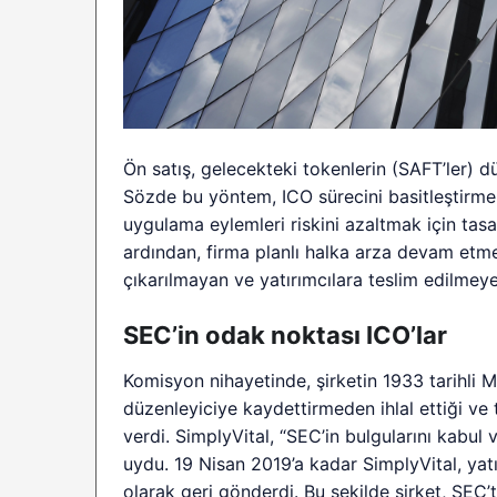
Ön satış, gelecekteki tokenlerin (SAFT’ler) 
Sözde bu yöntem, ICO sürecini basitleştirme
uygulama eylemleri riskini azaltmak için tasa
ardından, firma planlı halka arza devam etme
çıkarılmayan ve yatırımcılara teslim edilmeye
SEC’in odak noktası ICO’lar
Komisyon nihayetinde, şirketin 1933 tarihli 
düzenleyiciye kaydettirmeden ihlal ettiği v
verdi. SimplyVital, “SEC’in bulgularını kab
uydu. 19 Nisan 2019’a kadar SimplyVital, yatı
olarak geri gönderdi. Bu şekilde şirket, SEC