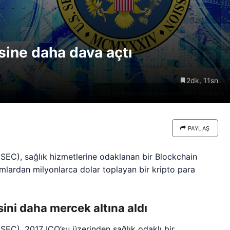
re göre
Riski: Uzun Vadeli HYPER
neden
Boğaları 31,1 Milyon Dolarlık
Birikim Yapıyor
esine daha dava açtı
2dk, 11sn
SEC bir kripto para projesine daha dava açtı
PAYLAŞ
EC), sağlık hizmetlerine odaklanan bir Blockchain
ımlardan milyonlarca dolar toplayan bir kripto para
sini daha mercek altına aldı
EC), 2017 ICO’su üzerinden sağlık odaklı bir