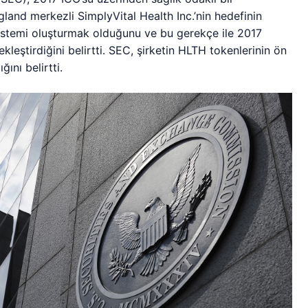
land merkezli SimplyVital Health Inc.’nin hedefinin
kosistemi oluşturmak olduğunu ve bu gerekçe ile 2017
leştirdiğini belirtti. SEC, şirketin HLTH tokenlerinin ön
ını belirtti.