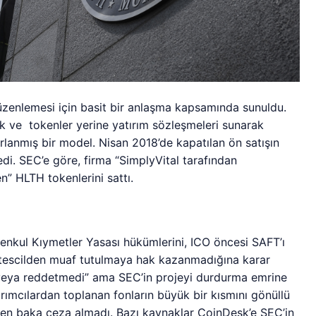
düzenlemesi için basit bir anlaşma kapsamında sunuldu.
k ve tokenler yerine yatırım sözleşmeleri sunarak
rlanmış bir model. Nisan 2018’de kapatılan ön satışın
di. SEC’e göre, firma “SimplyVital tarafından
n” HLTH tokenlerini sattı.
Menkul Kıymetler Yasası hükümlerini, ICO öncesi SAFT’ı
e tescilden muaf tutulmaya hak kazanmadığına karar
ul veya reddetmedi” ama SEC’in projeyi durdurma emrine
rımcılardan toplanan fonların büyük bir kısmını gönüllü
’ten baka ceza almadı. Bazı kaynaklar CojnDesk’e SEC’in