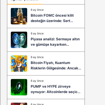
6 ay önce
Bitcoin FOMC öncesi kilit
desteğin üzerinde: Sert
çöküş mü, yeni bir sıçrama mı
geliyor?
6 ay önce
Piyasa analizi: Sermaye altın
ve gümüşe kayarken
stablecoinler zayıflıyor
6 ay önce
Bitcoin Fiyatı, Kuantum
Risklerin Gölgesinde: Ancak
Bitcoin Hyper, Büyük Bir
Sıçramaya Yaşayabilir!
6 ay önce
PUMP ve HYPE zirveye
oynuyor: Altcoinlerde seçici
ralli başladı mı?
6 ay önce