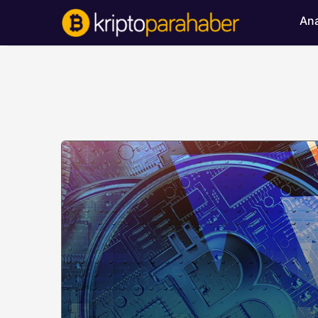
Ana
BITCOIN HABERLERI
Bitcoin’de ayı bask