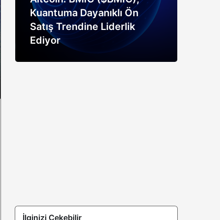
Kuantuma Dayanıklı Ön
boğ
Satış Trendine Liderlik
siny
Ediyor
açık
İlginizi Çekebilir