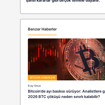
şahsi kararlar gibi birçok temele dayanır.
Benzer Haberler
BITCOIN HABERLERI
6 ay önce
Bitcoin’de ayı baskısı sürüyor: Analistlere 
2026 BTC çöküşü neden sınırlı kalabilir?