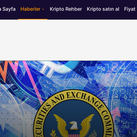
 Sayfa
Haberler
Kripto Rehber
Kripto satın al
Fiyat
HABERLER
ısı
Bitcoin’de 75 Bin Dolar