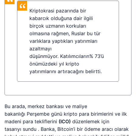
Kriptokrasi pazarında bir
kabarcık olduğuna dair ilgili
birçok uzmanın korkuları
olmasına rağmen, Ruslar bu tür
varlıklara yaptıkları yatırımları
azaltmayı
düşünmüyor. Katılımcıların% 73’ü
önümüzdeki yıl kripto
yatırımlarını artıracağını belirtti.
Bu arada, merkez bankası ve maliye
bakanlığı Perşembe günü kripto para birimlerini ve ilk
madeni para tekliflerini
(ICO)
düzenlemek için
tasarıyı sundu . Banka, Bitcoin’i bir ödeme aracı olarak