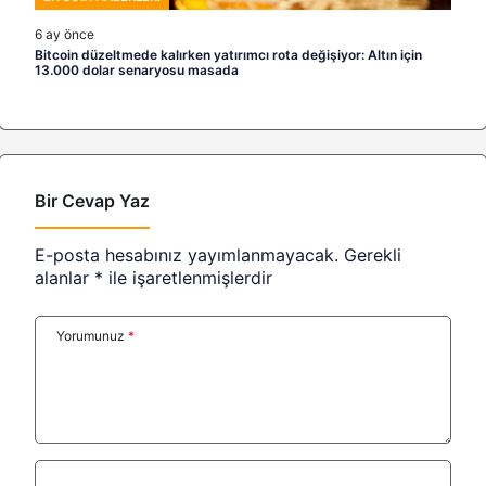
6 ay önce
Bitcoin düzeltmede kalırken yatırımcı rota değişiyor: Altın için
13.000 dolar senaryosu masada
Bir Cevap Yaz
E-posta hesabınız yayımlanmayacak.
Gerekli
alanlar
*
ile işaretlenmişlerdir
Yorumunuz
*