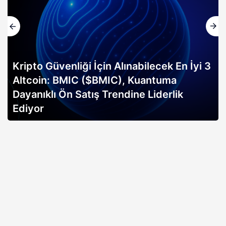
Kripto Güvenliği İçin Alınabilecek En İyi 3
Altcoin: BMIC ($BMIC), Kuantuma
Dayanıklı Ön Satış Trendine Liderlik
Ediyor