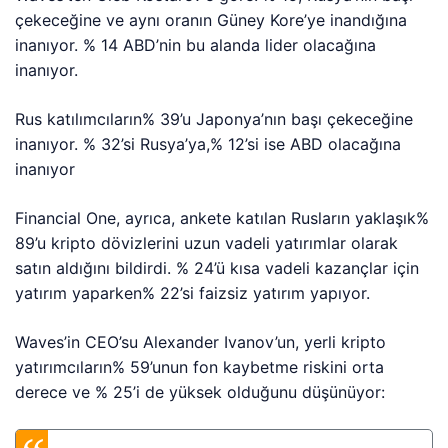
çekeceğine ve aynı oranın Güney Kore’ye inandığına
inanıyor. % 14 ABD’nin bu alanda lider olacağına
inanıyor.
Rus katılımcıların% 39’u Japonya’nın başı çekeceğine
inanıyor. % 32’si Rusya’ya,% 12’si ise ABD olacağına
inanıyor
Financial One, ayrıca, ankete katılan Rusların yaklaşık%
89’u kripto dövizlerini uzun vadeli yatırımlar olarak
satın aldığını bildirdi. % 24’ü kısa vadeli kazançlar için
yatırım yaparken% 22’si faizsiz yatırım yapıyor.
Waves’in CEO’su Alexander Ivanov’un, yerli kripto
yatırımcıların% 59’unun fon kaybetme riskini orta
derece ve % 25’i de yüksek olduğunu düşünüyor: