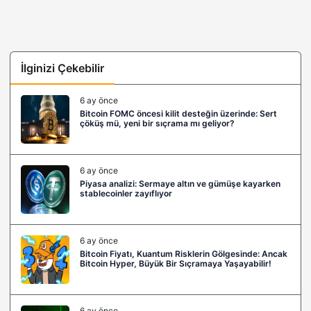
İlginizi Çekebilir
6 ay önce
Bitcoin FOMC öncesi kilit desteğin üzerinde: Sert
çöküş mü, yeni bir sıçrama mı geliyor?
6 ay önce
Piyasa analizi: Sermaye altın ve gümüşe kayarken
stablecoinler zayıflıyor
6 ay önce
Bitcoin Fiyatı, Kuantum Risklerin Gölgesinde: Ancak
Bitcoin Hyper, Büyük Bir Sıçramaya Yaşayabilir!
6 ay önce