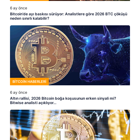
6 ay önce
Bitcoin’de ayı baskısı sürüyor: Analistlere göre 2026 BTC çöküşü
neden sınırlı kalabilir?
BITCOIN HABERLERI
6 ay önce
Altın rallisi, 2026 Bitcoin boğa koşusunun erken sinyali mi?
Bitwise analisti açıklıyor…