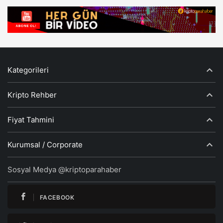
Kategorileri
Kripto Rehber
Fiyat Tahmini
Kurumsal / Corporate
Sosyal Medya @kriptoparahaber
FACEBOOK