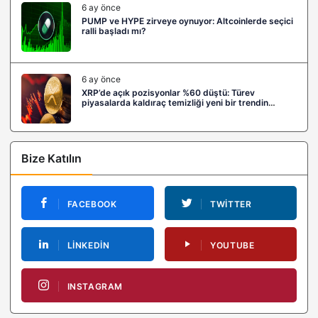
6 ay önce
PUMP ve HYPE zirveye oynuyor: Altcoinlerde seçici
ralli başladı mı?
6 ay önce
XRP’de açık pozisyonlar %60 düştü: Türev
piyasalarda kaldıraç temizliği yeni bir trendin
habercisi mi?
Bize Katılın
FACEBOOK
TWITTER
LINKEDIN
YOUTUBE
INSTAGRAM