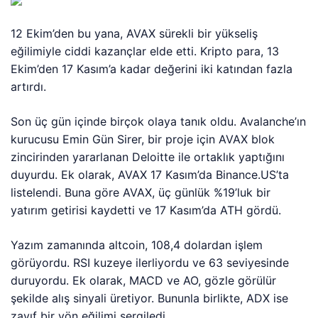
12 Ekim’den bu yana, AVAX sürekli bir yükseliş
eğilimiyle ciddi kazançlar elde etti. Kripto para, 13
Ekim’den 17 Kasım’a kadar değerini iki katından fazla
artırdı.
Son üç gün içinde birçok olaya tanık oldu. Avalanche’ın
kurucusu Emin Gün Sirer, bir proje için AVAX blok
zincirinden yararlanan Deloitte ile ortaklık yaptığını
duyurdu. Ek olarak, AVAX 17 Kasım’da Binance.US’ta
listelendi. Buna göre AVAX, üç günlük %19’luk bir
yatırım getirisi kaydetti ve 17 Kasım’da ATH gördü.
Yazım zamanında altcoin, 108,4 dolardan işlem
görüyordu. RSI kuzeye ilerliyordu ve 63 seviyesinde
duruyordu. Ek olarak, MACD ve AO, gözle görülür
şekilde alış sinyali üretiyor. Bununla birlikte, ADX ise
zayıf bir yön eğilimi sergiledi.