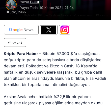
Yazar
Bulut
Yayın Tarihi
19 Kasım 2021, 21:04
3dk, 24sn
Polkadot, Bitcoin Cash ve Avalanche’da son durum: 19 Kasım
PAYLAŞ
Kripto Para Haber –
Bitcoin 57.000 $ ‘a ulaştığında,
çoğu kripto para da satış baskısı altında düşüşlerine
devam etti. Polkadot ve Bitcoin Cash, 18 Kasım’da
haftalık en düşük seviyelere ulaşarak bu gruba dahil
olan altcoinler arasındaydı. Bununla birlikte, kısa vadeli
teknikler, bir toparlanma ihtimalini doğruluyor.
Aksine Avalanche, haftalık %22,5’lik bir yatırım
getirisine ulaşarak piyasa eğilimlerine meydan okudu.